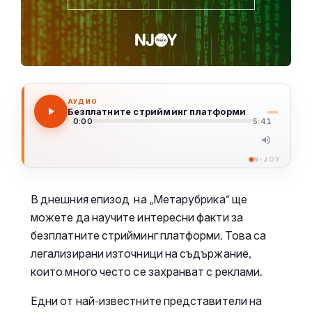
АУДИО
Безплатните стрийминг платформи
0:00
5:41
N-JOY
В днешния епизод на „Метарубрика“ ще
можете да научите интересни факти за
безплатните стрийминг платформи. Това са
легализирани източници на съдържание,
които много често се захранват с реклами.
Едни от най-известните представители на