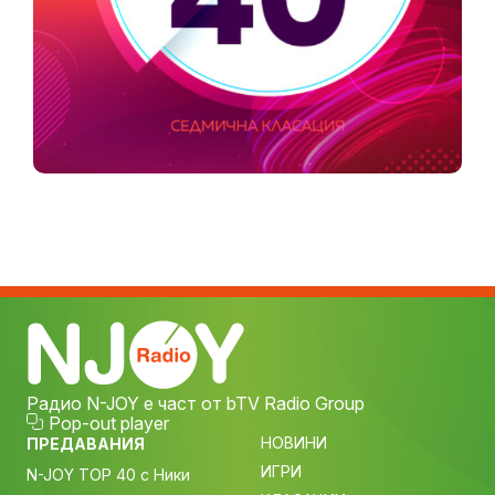
Радио N-JOY е част от bTV Radio Group
Pop-out player
НОВИНИ
ПРЕДАВАНИЯ
ИГРИ
N-JOY TOP 40 с Ники