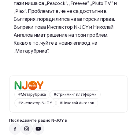
тази ниша са „Peacock“, „Freevee”, „Pluto TV“ и
„Plex“. Проблемът е, че не са достъпни в
България, поради липса на авторски права.
Въпреки това Инспектор N-JOY и Николай
Ангелов имат решение на този проблем.
Какво е то, чуйте в новия епизод на
„Метарубрика“.
#Метарубрика
#стрийминг платформи
#Инспектор NJOY
#Николай Ангелов
Последвайте радио N-JOY в
N-JOY TOP 40 с Ники /повторение/
21:00 - 23:59