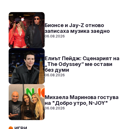
Към предаването
СЛУШАЙ
Бионсе и Jay-Z отново
записаха музика заедно
06.08.2026
Елиът Пейдж: Сценарият на
„The Odyssey“ ме остави
без думи
06.08.2026
Михаела Маринова гостува
на "Добро утро, N-JOY"
06.08.2026
ИГРИ