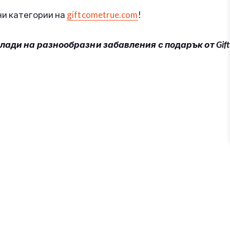
ни категории на
giftcometrue.com
!
слади на разнообразни забавления с подарък от Gift