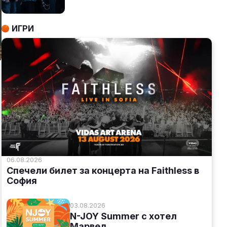
ИГРИ
06.08.2026
Спечели билет за концерта на Faithless в
София
03.08.2026
N-JOY Summer с хотел
Марвел