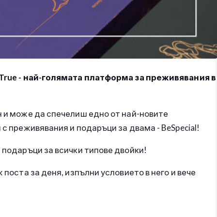
e True - най-голямата платформа за преживявания в
н и може да спечелиш едно от най-новите
 с преживявания и подаръци за двама - BeSpecial!
а подаръци за всички типове двойки!
ж поста за деня, изпълни условието в него и вече