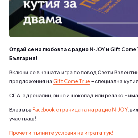
Отдай се на любовта с радио N-JOY и Gift Com
България!
Включи се в нашата игра по повод Свети Валенти
предложения на
Gift Come True
– специална кутия
СПА, адреналин, вино и шоколад или релакс – им
Влез във
Facebook страницата на радио N-JOY
, ви
участваш!
Прочети пълните условия на играта тук!