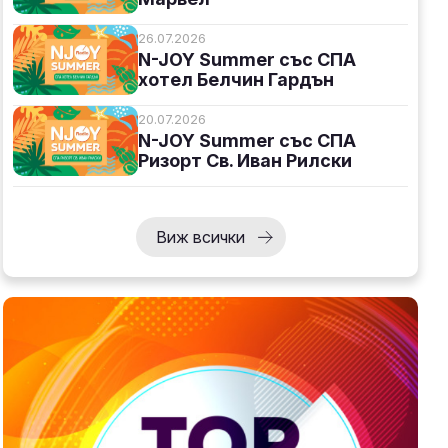
26.07.2026
N-JOY Summer със СПА
хотел Белчин Гардън
20.07.2026
N-JOY Summer със СПА
Ризорт Св. Иван Рилски
Виж всички