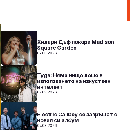
Радио N-JOY - Твоят ден. Твоята музика
15:00 - 20:00
Към предаването
СЛУШАЙ
Хилари Дъф покори Madison
Square Garden
07.08.2026
Tyga: Няма нищо лошо в
използването на изкуствен
интелект
07.08.2026
Electric Callboy се завръщат с
новия си албум
07.08.2026