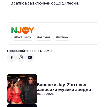
В записа са включени общо 17 песни.
#Bad Bunny
#албуми
#музика
Последвайте радио N-JOY в
Добро утро, N-JOY
07:00 - 10:00
Към предаването
СЛУШАЙ
Бионсе и Jay-Z отново
записаха музика заедно
06.08.2026