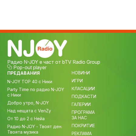
Радио N-JOY е част от bTV Radio Group
Pop-out player
НОВИНИ
ПРЕДАВАНИЯ
ИГРИ
N-JOY TOP 40 с Ники
КЛАСАЦИИ
Party Time по радио N-JOY
с Ники
ПОДКАСТИ
Добро утро, N-JOY
ГАЛЕРИИ
Над нещата с VenZy
ПРОГРАМА
ЗА НАС
От 10 до 2 с Нейа
ПОКРИТИЕ
Радио N-JOY - Твоят ден.
Твоята музика
РЕКЛАМА