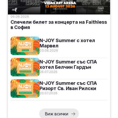
06.08.2026
Спечели билет за концерта на Faithless
в София
N-JOY Summer с хотел
Марвел
03.08.2026
N-JOY Summer със СПА
хотел Белчин Гардън
26.07.2026
N-JOY Summer със СПА
Ризорт Св. Иван Рилски
20.07.2026
Виж всички