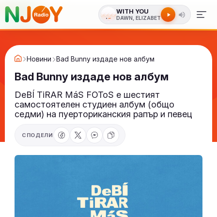
WITH YOU
DAWN, ELIZABET
Новини
Bad Bunny издаде нов албум
Bad Bunny издаде нов албум
DeBÍ TiRAR MáS FOToS е шестият
самостоятелен студиен албум (общо
седми) на пуерториканския рапър и певец
СПОДЕЛИ