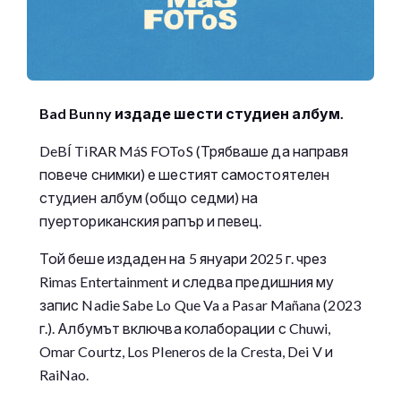
Bad Bunny издаде шести студиен албум.
DeBÍ TiRAR MáS FOToS (Трябваше да направя
повече снимки) е шестият самостоятелен
студиен албум (общо седми) на
пуерториканския рапър и певец.
Той беше издаден на 5 януари 2025 г. чрез
Rimas Entertainment и следва предишния му
запис Nadie Sabe Lo Que Va a Pasar Mañana (2023
г.). Албумът включва колаборации с Chuwi,
Omar Courtz, Los Pleneros de la Cresta, Dei V и
RaiNao.