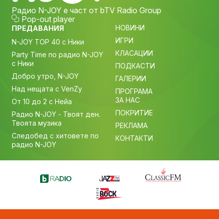
Радио N-JOY е част от bTV Radio Group
Pop-out player
НОВИНИ
ПРЕДАВАНИЯ
ИГРИ
N-JOY TOP 40 с Ники
КЛАСАЦИИ
Party Time по радио N-JOY
с Ники
ПОДКАСТИ
Добро утро, N-JOY
ГАЛЕРИИ
Над нещата с VenZy
ПРОГРАМА
ЗА НАС
От 10 до 2 с Нейа
ПОКРИТИЕ
Радио N-JOY - Твоят ден.
Твоята музика
РЕКЛАМА
Следобед с хитовете по
КОНТАКТИ
радио N-JOY