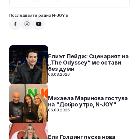
Последвайте радио N-JOY в
Над нещата с VenZy
14:00 - 17:00
Към предаването
СЛУШАЙ
Елиът Пейдж: Сценарият на
„The Odyssey“ ме остави
без думи
06.08.2026
Михаела Маринова гостува
на "Добро утро, N-JOY"
06.08.2026
Ели Голдинг пуска нова