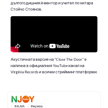
дългогодишния ѝ ментор и учител по китара
Стойчо Стоянов.
Акустичната версия на “Close The Door” е
налична в официалния YouTube канал на
Virginia Records и всички стрийминг платформи.
#ALMA
#музика