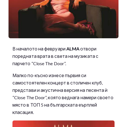
В началото на февруари
ALMA
отвори
поредната врата в света на музиката с
парчето “Close The Door”.
Малко по-късно изнесе първия си
самостоятелен концерт в столичен клуб,
представи и акустична версия на песента ѝ
“Close The Door”, която веднага намери своето
място в ТОП 5 на българската еърплей
класация.