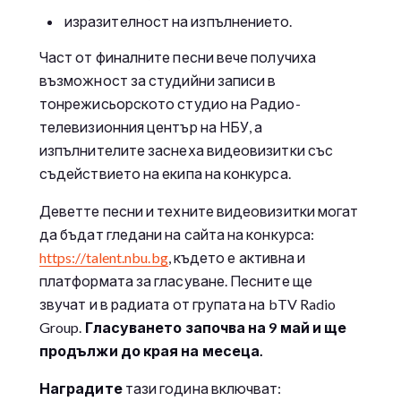
изразителност на изпълнението.
Част от финалните песни вече получиха
възможност за студийни записи в
тонрежисьорското студио на Радио-
телевизионния център на НБУ, а
изпълнителите заснеха видеовизитки със
съдействието на екипа на конкурса.
Деветте песни и техните видеовизитки могат
да бъдат гледани на сайта на конкурса:
https://talent.nbu.bg
, където е активна и
платформата за гласуване. Песните ще
звучат и в радиата от групата на bTV Radio
Group.
Гласуването започва на 9 май и ще
продължи до края на месеца.
Наградите
тази година включват: