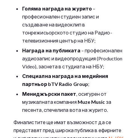
Голяма награда на журито
–
професионален студиен запис и
създаване на видеоклип в
тонрежисьорското студио на Радио-
телевизионния център на НБУ;
Награда на публиката
– професионален
аудиозапис и видеопродукция (Production
Video), заснета в студиата на НБУ;
Специална награда на медийния
партньор bTV Radio Group
;
Мениджърски пакет
, осигурен от
музикалната компания
Muze Music
за
песента, спечелила вота на журито.
Финалистите ще имат възможност да се
представят пред широка публика в ефирните