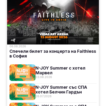
06.08.2026
Спечели билет за концерта на Faithless
в София
N-JOY Summer с хотел
Марвел
03.08.2026
N-JOY Summer със СПА
хотел Белчин Гардън
26.07.2026