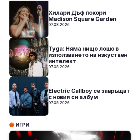
СЛУШАЙ
Хилари Дъф покори
Madison Square Garden
07.08.2026
Tyga: Няма нищо лошо в
използването на изкуствен
интелект
07.08.2026
Electric Callboy се завръщат
с новия си албум
07.08.2026
ИГРИ