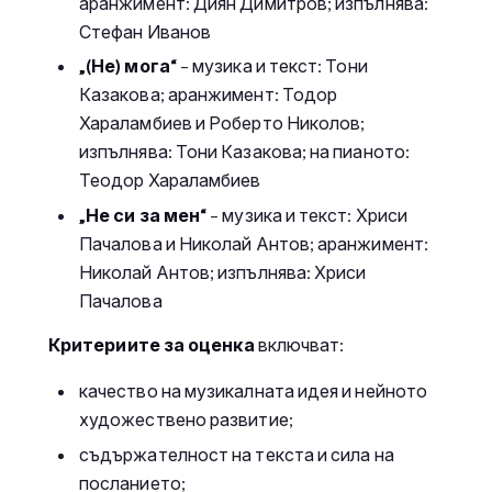
аранжимент: Диян Димитров; изпълнява:
Стефан Иванов
„(Не) мога“
– музика и текст: Тони
Казакова; аранжимент: Тодор
Хараламбиев и Роберто Николов;
изпълнява: Тони Казакова; на пианото:
Теодор Хараламбиев
„Не си за мен“
– музика и текст: Хриси
Пачалова и Николай Антов; аранжимент:
Николай Антов; изпълнява: Хриси
Пачалова
Критериите за оценка
включват:
качество на музикалната идея и нейното
художествено развитие;
съдържателност на текста и сила на
посланието;