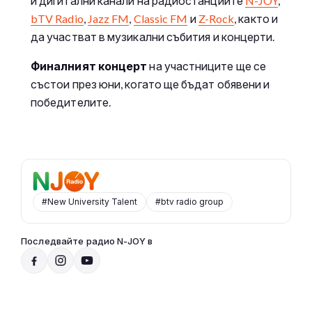
и дигитални канали на радиостанциите
N-JOY
,
bTV Radio
,
Jazz FM
,
Classic FM
и
Z-Rock
, както и
да участват в музикални събития и концерти.
Финалният концерт
на участниците ще се
състои през юни, когато ще бъдат обявени и
победителите.
#New University Talent
#btv radio group
Последвайте радио N-JOY в
Радио N-JOY - Твоят ден. Твоята музика
20:00 - 07:00
Към предаването