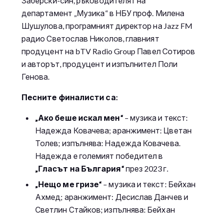
Заберски-син, ръководителят на
департамент „Музика“ в НБУ проф. Милена
Шушулова, програмният директор на Jazz FM
радио Светослав Николов, главният
продуцент на bTV Radio Group Павел Сотиров
и авторът, продуцент и изпълнител Поли
Генова.
Песните финалисти са:
„Ако беше искал мен“
– музика и текст:
Надежда Ковачева; аранжимент: Цветан
Толев; изпълнява: Надежда Ковачева.
Надежда е големият победител в
„Гласът на България“
през 2023 г.
„Нещо ме гризе“
– музика и текст: Бейхан
Ахмед; аранжимент: Десислав Данчев и
Светлин Стайков; изпълнява: Бейхан