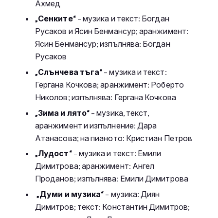
Ахмед
„Сенките“
– музика и текст: Богдан
Русаков и Ясин Бенмансур; аранжимент:
Ясин Бенмансур; изпълнява: Богдан
Русаков
„Слънчева тъга“
– музика и текст:
Гергана Кочкова; аранжимент: Роберто
Николов; изпълнява: Гергана Кочкова
„Зима и лято“
– музика, текст,
аранжимент и изпълнение: Дара
Атанасова; на пианото: Кристиан Петров
„Лудост“
– музика и текст: Емили
Димитрова; аранжимент: Ангел
Проданов; изпълнява: Емили Димитрова
„Думи и музика“
– музика: Диян
Димитров; текст: Константин Димитров;