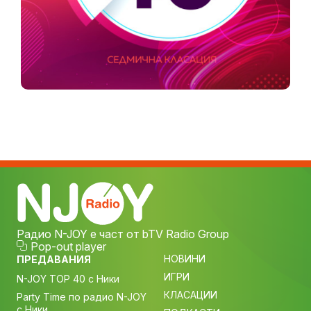
Радио N-JOY е част от bTV Radio Group
Pop-out player
НОВИНИ
ПРЕДАВАНИЯ
ИГРИ
N-JOY TOP 40 с Ники
КЛАСАЦИИ
Party Time по радио N-JOY
с Ники