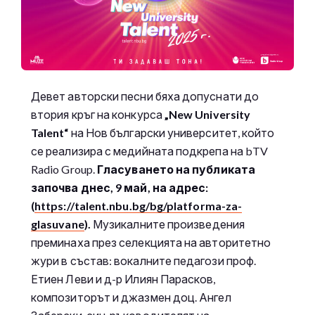
Девет авторски песни бяха допуснати до
втория кръг на конкурса
„New University
Talent“
на Нов български университет, който
се реализира с медийната подкрепа на bTV
Radio Group.
Гласуването на публиката
започва днес, 9 май, на адрес:
(
https://talent.nbu.bg/bg/platforma-za-
glasuvane
).
Музикалните произведения
преминаха през селекцията на авторитетно
жури в състав: вокалните педагози проф.
Етиен Леви и д-р Илиян Парасков,
композиторът и джазмен доц. Ангел