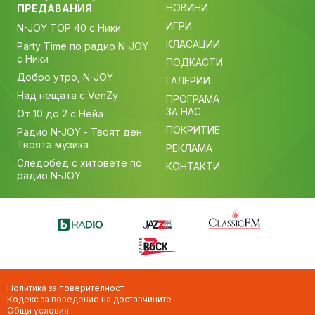
НОВИНИ
ПРЕДАВАНИЯ
ИГРИ
N-JOY TOP 40 с Ники
КЛАСАЦИИ
Party Time по радио N-JOY
с Ники
ПОДКАСТИ
Добро утро, N-JOY
ГАЛЕРИИ
Над нещата с VenZy
ПРОГРАМА
ЗА НАС
От 10 до 2 с Нейа
ПОКРИТИЕ
Радио N-JOY - Твоят ден.
Твоята музика
РЕКЛАМА
Следобед с хитовете по
КОНТАКТИ
радио N-JOY
Политика за поверителност
Кодекс за поведение на доставчиците
Общи условия