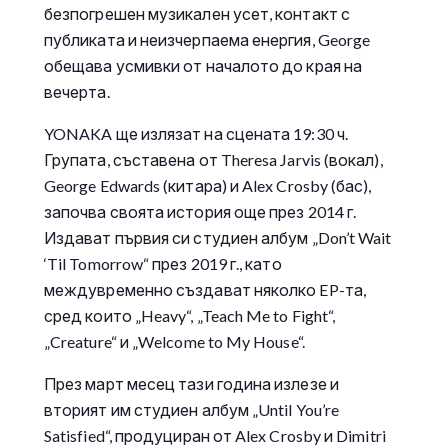
безпогрешен музикален усет, контакт с
публиката и неизчерпаема енергия, George
обещава усмивки от началото до края на
вечерта.
YONAKA ще излязат на сцената 19:30 ч.
Групата, съставена от Theresa Jarvis (вокал),
George Edwards (китара) и Alex Crosby (бас),
започва своята история още през 2014 г.
Издават първия си студиен албум „Don’t Wait
‘Til Tomorrow“ през 2019 г., като
междувременно създават няколко EP-та,
сред които „Heavy“, „Teach Me to Fight“,
„Creature“ и „Welcome to My House“.
През март месец тази година излезе и
вторият им студиен албум „Until You’re
Satisfied“, продуциран от Alex Crosby и Dimitri