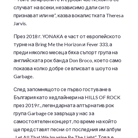
случват на всеки, независимо дали си го
признават или не“, казва вокалистката Theresa
Jarvis.
През 2018 г. YONAKA е част от европейското
турне на Bring Me the Horizon и Fever 333, а
преди няколко месеца бяха съпорт група на
английската рок банда Don Broco, което само
показва колко добре се вписват в шоуто на
Garbage.
След запомнящото се първо гостуване в
България като хедлайнери на HILLS OF ROCK
през 2019 г., легендарната алтърнатив рок
група Garbage се завръща у нас за
самостоятелен концерт, по време на който
ще представят песни от последния им албум
„Let All That We Imagine Be The Light“. Това е