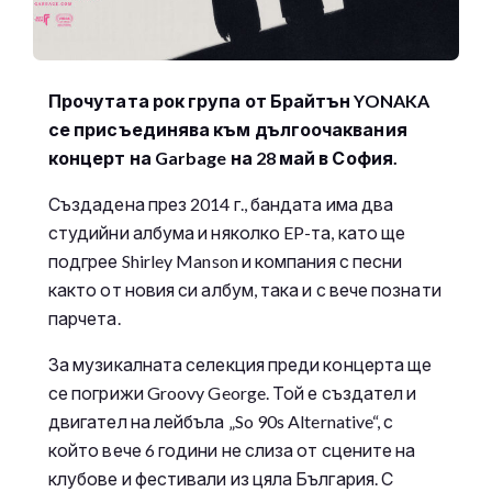
Прочутата рок група от Брайтън YONAKA
се присъединява към дългоочаквания
концерт на Garbage на 28 май в София.
Създадена през 2014 г., бандата има два
студийни албума и няколко EP-та, като ще
подгрее Shirley Manson и компания с песни
както от новия си албум, така и с вече познати
парчета.
За музикалната селекция преди концерта ще
се погрижи Groovy George. Той е създател и
двигател на лейбъла „So 90s Alternative“, с
който вече 6 години не слиза от сцените на
клубове и фестивали из цяла България. С