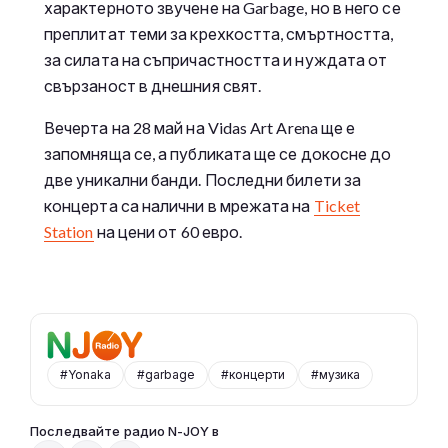
характерното звучене на Garbage, но в него се
преплитат теми за крехкостта, смъртността,
за силата на съпричастността и нуждата от
свързаност в днешния свят.
Вечерта на 28 май на Vidas Art Arena ще е
запомняща се, а публиката ще се докосне до
две уникални банди. Последни билети за
концерта са налични в мрежата на
Ticket
Station
на цени от 60 евро.
#Yonaka
#garbage
#концерти
#музика
Последвайте радио N-JOY в
От 10 до 2 с Нейа