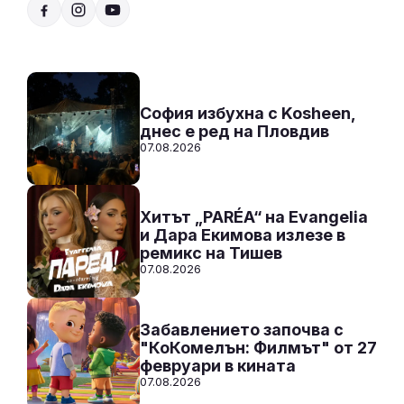
10:00 - 14:00
Към предаването
СЛУШАЙ
София избухна с Kosheen,
днес е ред на Пловдив
07.08.2026
Хитът „PARÉA“ на Evangelia
и Дара Екимова излезе в
ремикс на Тишев
07.08.2026
Забавлението започва с
"КоКомелън: Филмът" от 27
февруари в кината
07.08.2026