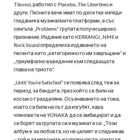
Tikovoi, работил с Placebo, The Libertines и
други. Песните вече имат по десетки хиляди
гледания в музикалните платформи, а със
сингъла „Problems“ групата получи широко
признание. Издания като KERRANG!, NME и
Rock Sound определиха издаването на
песента като „категоричното им завръщане“ и
„триумфално въведение към следващата
глава на триото“.
„Until You’re Satisfied“ се появява след тежък
период за бандата, през който са били на
косъм от разделяне. Осъзнаването на това,
което са били на път да изгубят, кара
членовете на YONAKA да се амбицират и да
се борят за групата си и музиката си. „Този
албум е за любовта, но не целият е сладникав
– той е за мръсните и сурови части, които се