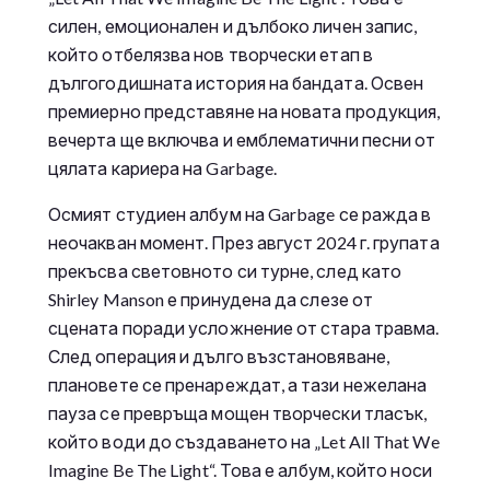
силен, емоционален и дълбоко личен запис,
който отбелязва нов творчески етап в
дългогодишната история на бандата. Освен
премиерно представяне на новата продукция,
вечерта ще включва и емблематични песни от
цялата кариера на Garbage.
Осмият студиен албум на Garbage се ражда в
неочакван момент. През август 2024 г. групата
прекъсва световното си турне, след като
Shirley Manson е принудена да слезе от
сцената поради усложнение от стара травма.
След операция и дълго възстановяване,
плановете се пренареждат, а тази нежелана
пауза се превръща мощен творчески тласък,
който води до създаването на „Let All That We
Imagine Be The Light“. Това е албум, който носи