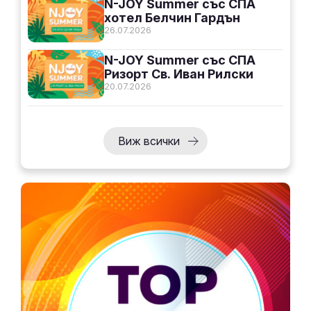
N-JOY Summer със СПА
хотел Белчин Гардън
26.07.2026
N-JOY Summer със СПА
Ризорт Св. Иван Рилски
20.07.2026
Виж всички