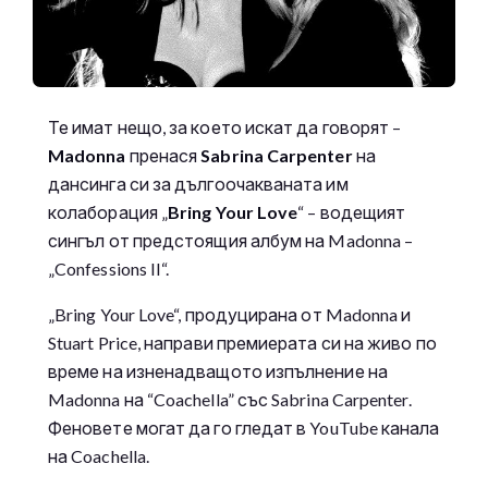
Те имат нещо, за което искат да говорят –
Madonna
пренася
Sabrina Carpenter
на
дансинга си за дългоочакваната им
колаборация „
Bring Your Love
“ – водещият
сингъл от предстоящия албум на Madonna –
„Confessions II“.
„Bring Your Love“, продуцирана от Madonna и
Stuart Price, направи премиерата си на живо по
време на изненадващото изпълнение на
Madonna на “Coachella” със Sabrina Carpenter.
Феновете могат да го гледат в YouTube канала
на Coachella.