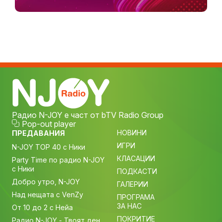
Радио N-JOY е част от bTV Radio Group
Pop-out player
НОВИНИ
ПРЕДАВАНИЯ
ИГРИ
N-JOY TOP 40 с Ники
КЛАСАЦИИ
Party Time по радио N-JOY
с Ники
ПОДКАСТИ
Добро утро, N-JOY
ГАЛЕРИИ
Над нещата с VenZy
ПРОГРАМА
ЗА НАС
От 10 до 2 с Нейа
ПОКРИТИЕ
Радио N-JOY - Твоят ден.