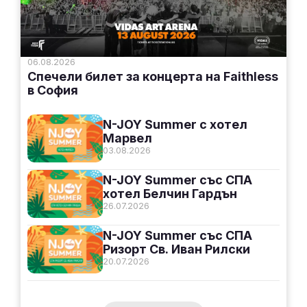
06.08.2026
Спечели билет за концерта на Faithless
в София
N-JOY Summer с хотел
Марвел
03.08.2026
N-JOY Summer със СПА
хотел Белчин Гардън
26.07.2026
N-JOY Summer със СПА
Ризорт Св. Иван Рилски
20.07.2026