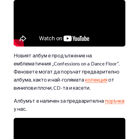
Новият албум е продължение на
емблематичния „Confessions on a Dance Floor“.
Феновете могат да поръчат предварително
албума, както и най-голямата
колекция
от
винилови плочи, CD-та и касети.
Албумът е наличен за предварителна
поръчка
у нас.