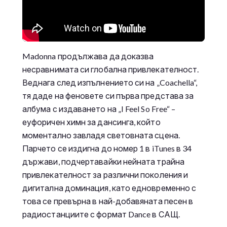
Madonna продължава да доказва
несравнимата си глобална привлекателност.
Веднага след изпълнението си на „Coachella“,
тя даде на феновете си първа представа за
албума с издаването на „I Feel So Free“ –
еуфоричен химн за дансинга, който
моментално завладя световната сцена.
Парчето се издигна до номер 1 в iTunes в 34
държави, подчертавайки нейната трайна
привлекателност за различни поколения и
дигитална доминация, като едновременно с
това се превърна в най-добавяната песен в
радиостанциите с формат Dance в САЩ.