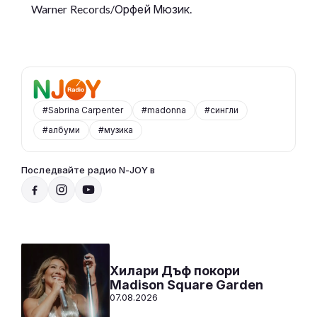
Warner Records/Орфей Мюзик.
#Sabrina Carpenter
#madonna
#сингли
#албуми
#музика
Последвайте радио N-JOY в
Радио N-JOY - САМО ХИТОВЕ!
00:00 - 12:00
Към предаването
СЛУШАЙ
Хилари Дъф покори
Madison Square Garden
07.08.2026