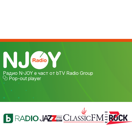
Радио N-JOY е част от bTV Radio Group
Pop-out player