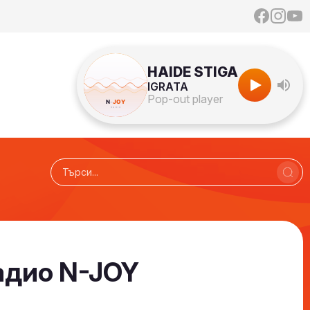
HAIDE STIGA
IGRATA
Pop-out player
адио N-JOY