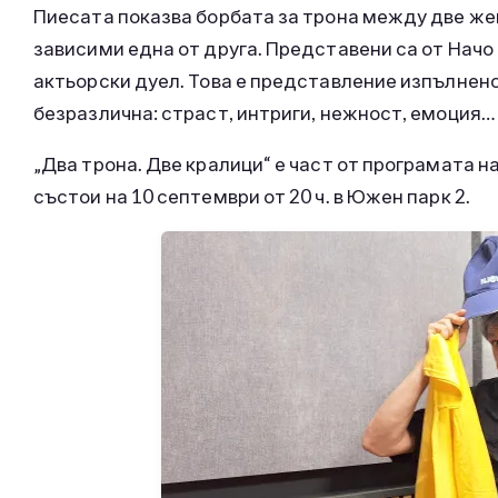
Пиесата показва борбата за трона между две жен
зависими една от друга. Представени са от Начо
актьорски дуел. Това е представление изпълнено
безразлична: страст, интриги, нежност, емоция…
„Два трона. Две кралици“ е част от програмата на
състои на 10 септември от 20 ч. в Южен парк 2.