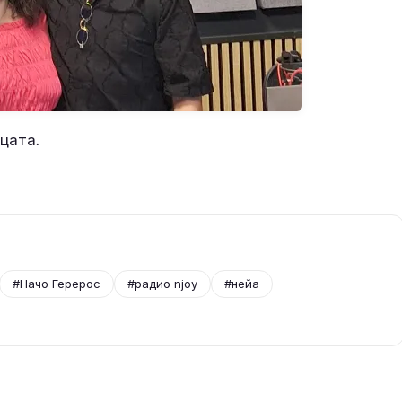
ицата.
#Начо Герерос
#радио njoy
#нейа