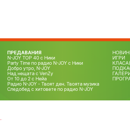
ПРЕДАВАНИЯ
НОВИН
N-JOY TOP 40 с Ники
ИГРИ
Party Time по радио N-JOY с Ники
КЛАСА
Добро утро, N-JOY
ПОДКА
Над нещата с VenZy
ГАЛЕР
От 10 до 2 с Нейа
ПРОГР
Радио N-JOY - Твоят ден. Твоята музика
Следобед с хитовете по радио N-JOY