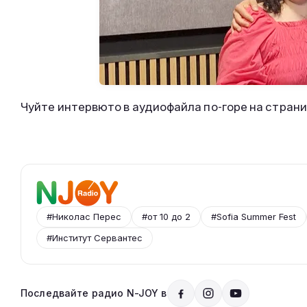
Чуйте интервюто в аудиофайла по-горе на стран
#Николас Перес
#от 10 до 2
#Sofia Summer Fest
#Институт Сервантес
Последвайте радио N-JOY в