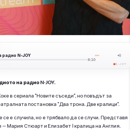
а радио N-JOY
6:10
N-JOY
диото на радио N-JOY.
Коке в сериала "Новите съседи", но повъдът за
театралната постановка "Два трона. Две кралици".
 се е случила, но е трябвало да се случи. Представя
— Мария Стюарт и Елизабет I кралица на Англия.