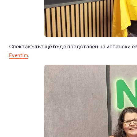
Спектакълът ще бъде представен на испански ези
Eventim
.