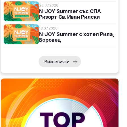
20.07.2026
N-JOY Summer със СПА
Ризорт Св. Иван Рилски
13.07.2026
N-JOY Summer с хотел Рила,
Боровец
Виж всички