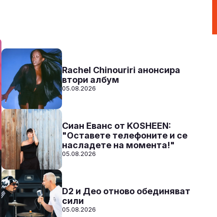
Към предаванията
СЛУШАЙ
Rachel Chinouriri анонсира
втори албум
05.08.2026
Сиан Еванс от KOSHEEN:
"Оставете телефоните и се
насладете на момента!"
05.08.2026
D2 и Део отново обединяват
сили
05.08.2026