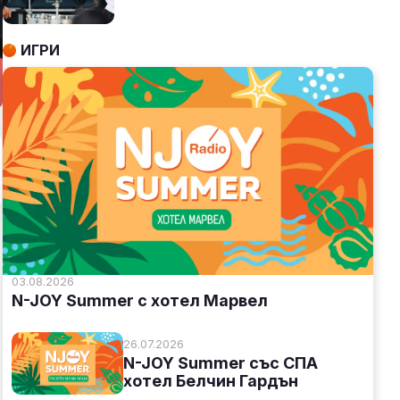
ИГРИ
03.08.2026
N-JOY Summer с хотел Марвел
26.07.2026
N-JOY Summer със СПА
хотел Белчин Гардън