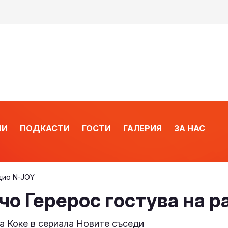
ИИ
ПОДКАСТИ
ГОСТИ
ГАЛЕРИЯ
ЗА НАС
дио N-JOY
чо Герерос гостува на р
на Коке в сериала Новите съседи