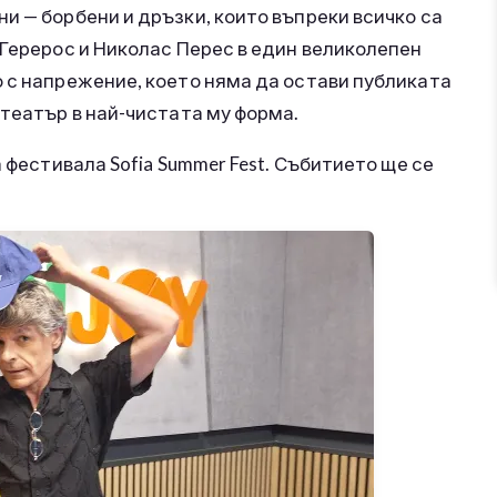
и — борбени и дръзки, които въпреки всичко са
 Герерос и Николас Перес в един великолепен
 с напрежение, което няма да остави публиката
 театър в най-чистата му форма.
 фестивала Sofia Summer Fest. Събитието ще се