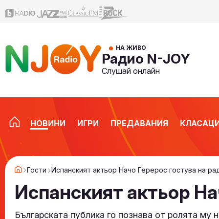
НА ЖИВО
Радио N-JOY
Слушай онлайн
НОВИНИ
ИГРИ
ПРЕДАВАНИЯ
КЛАСАЦ
Гости
Испанският актьор Начо Герерос гостува на ра
Испанският актьор На
Българската публика го познава от ролята му 