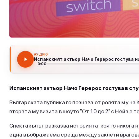
АУДИО
Испанският актьор Начо Герерос гостува н
0:00
Испанският актьор Начо Герерос гостува в сту
Българската публика го познава от ролята му на 
втората му визита в шоуто "От 10 до 2" с Нейа е 
Спектакълът разказва историята, която никога не
една въображаема среща между заклети врагове 