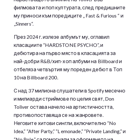
филмовата и поп културата, след предишните
му приноси към поредиците „ Fast & Furious “ и
„Sinners“.
През 2024 г. излезе албумът му, оглавил
класациите “HARDSTONE PSYCHO”, и
дебютира на първо място в класацията за
най-добри R&B/хип-хоп албуми на Billboard и
отбеляза четвъртия му пореден дебют в Топ
10 на Billboard 200.
С над 37 милиона слушатели в Spotify месечно
и милиарди стриймове по целия свят, Don
Toliver остава начело на артистичността,
противопоставяща се на жанровете.
Неговите хитови сингли, включително “No
Idea,” “After Party,” “L emonade,” “Private Landing,” и
“No Pole,” са помогнали за оформянето на