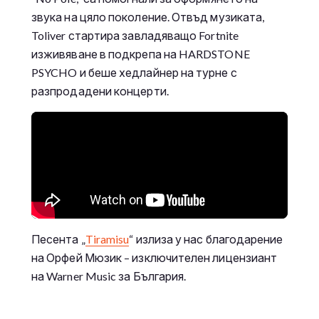
звука на цяло поколение. Отвъд музиката,
Toliver стартира завладяващо Fortnite
изживяване в подкрепа на HARDSTONE
PSYCHO и беше хедлайнер на турне с
разпродадени концерти.
Песента „
Tiramisu
“ излиза у нас благодарение
на Орфей Мюзик – изключителен лицензиант
на Warner Music за България.