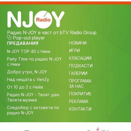
Радио N-JOY е част от bTV Radio Group
Pop-out player
НОВИНИ
ПРЕДАВАНИЯ
ИГРИ
N-JOY TOP 40 с Ники
КЛАСАЦИИ
Party Time по радио N-JOY
с Ники
ПОДКАСТИ
Добро утро, N-JOY
ГАЛЕРИИ
Над нещата с VenZy
ПРОГРАМА
ЗА НАС
От 10 до 2 с Нейа
ПОКРИТИЕ
Радио N-JOY - Твоят ден.
Твоята музика
РЕКЛАМА
Следобед с хитовете по
КОНТАКТИ
радио N-JOY