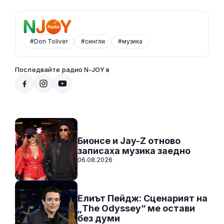
#Don Toliver
#сингли
#музика
Последвайте радио N-JOY в
Party Time по радио N-JOY с Ники
17:00 - 20:00
Към предаването
СЛУШАЙ
Бионсе и Jay-Z отново
записаха музика заедно
06.08.2026
Елиът Пейдж: Сценарият на
„The Odyssey“ ме остави
без думи