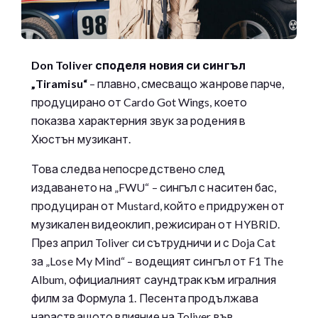
Don Toliver споделя новия си сингъл
„Tiramisu“
– плавно, смесващо жанрове парче,
продуцирано от Cardo Got Wings, което
показва характерния звук за родения в
Хюстън музикант.
Това следва непосредствено след
издаването на „FWU“ – сингъл с наситен бас,
продуциран от Mustard, който e придружен от
музикален видеоклип, режисиран от HYBRID.
През април Toliver си сътрудничи и с Doja Cat
за „Lose My Mind“ – водещият сингъл от F1 The
Album, официалният саундтрак към игралния
филм за Формула 1. Песента продължава
нарастващото влияние на Toliver във