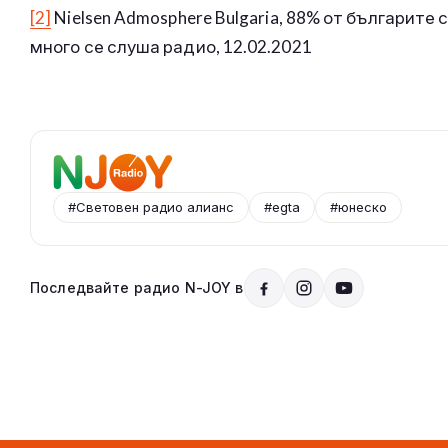
[2]
Nielsen Admosphere Bulgaria, 88% от българите
много се слуша радио, 12.02.2021
#Световен радио алианс
#egta
#юнеско
Последвайте радио N-JOY в