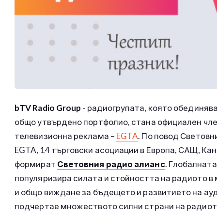
bTV Radio Group
- радиогрупата, която обединяв
общо утвърдено портфолио, стана официален чле
телевизионна реклама –
EGTA
. По повод Световн
EGTA, 14 търговски асоциации в Европа, САЩ, Ка
формират
Световния радио алианс
. Глобалната
популяризира силата и стойността на радиото в
и общо виждане за бъдещето и развитието на ау
подчертае множеството силни страни на радиото