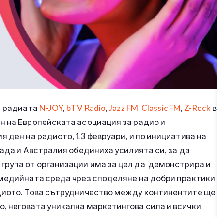
а радиата
N-JOY
,
bTV Radio
,
Jazz FM
,
Classic FM
,
Z-Rock
в
н на Европейската асоциация за радио и
ия ден на радиото, 13 февруари, и по инициатива на
нада и Австралия обединиха усилията си, за да
 група от организации има за цел да демонстрира и
 медийната среда чрез споделяне на добри практики
диото. Това сътрудничество между континентите ще
, неговата уникална маркетингова сила и всички