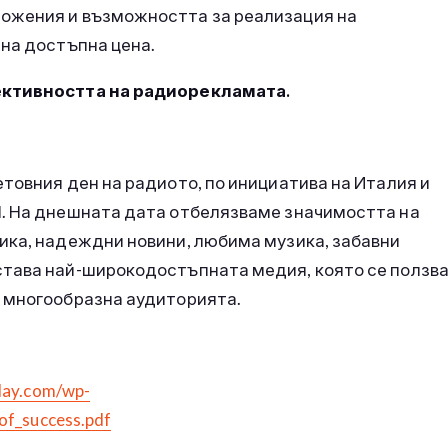
ожения и възможността за реализация на
 на достъпна цена.
ективността на радиорекламата.
товния ден на радиото, по инициатива на Италия и
Н. На днешната дата отбелязваме значимостта на
ика, надеждни новини, любима музика, забавни
става най-широкодостъпната медия, която се ползв
о многообразна аудиторията.
day.com/wp-
of_success.pdf