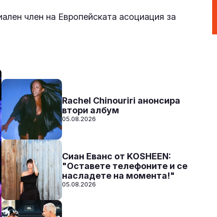
иален член на Европейската асоциация за
Към предаванията
СЛУШАЙ
Rachel Chinouriri анонсира
втори албум
05.08.2026
Сиан Еванс от KOSHEEN:
"Оставете телефоните и се
насладете на момента!"
05.08.2026