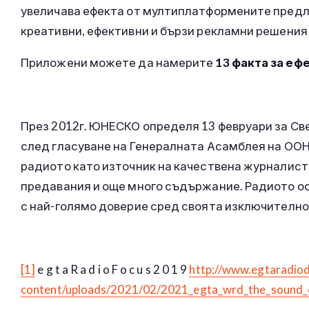
увеличава ефекта от мултиплатформените предл
креативни, ефективни и бързи рекламни решения
Приложени можете да намерите
13 факта за еф
През 2012г. ЮНЕСКО определя 13 февруари за Све
след гласуване на Генералната Асамблея на ОО
радиото като източник на качествена журналист
предавания и още много съдържание. Радиото о
с най-голямо доверие сред своята изключителн
[1]
e g t a R a d i o F o c u s 2 0 1 9
http://www.egtaradio
content/uploads/2021/02/2021_egta_wrd_the_sound_