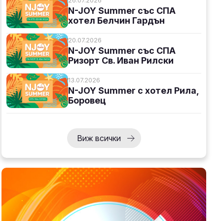
N-JOY Summer със СПА
хотел Белчин Гардън
20.07.2026
N-JOY Summer със СПА
Ризорт Св. Иван Рилски
13.07.2026
N-JOY Summer с хотел Рила,
Боровец
Виж всички