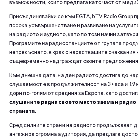
възможности, които предлага като част от меди
Присъединявайки се към EGTA, bTV Radio Group 
посока усъвършенстване и развиване на услугит
на радиото и аудиото, като по този начин затвъ
Програмите на радиостанциите от групата прод
непрекъснато, в крак с нарастващите очаквания 
същевременно надграждат своите предложения
Към днешна дата, на ден радиото достига до над
слушаемост е в продължителност на 3 часа и 19
дори по-голям от средния за Европа, като достиг
слушаните радиа своето място заема и
радио 
страната.
Сред силните страни на радиото продължават да
ангажира огромна аудитория, да предлага досто