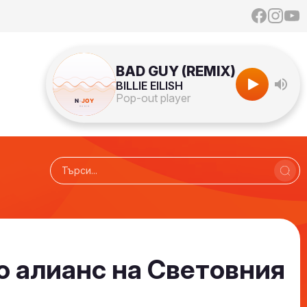
BAD GUY (REMIX)
BILLIE EILISH
Pop-out player
ио алианс на Световния