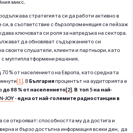
йния микс.
продължава стратегията си да работи активно в
е си, в съответствие с бързопроменящия се пейзаж
рждава ключовата си роля за напредъка на сектора.
ължават да обновяват съдържанието си
на своите слушатели, клиенти и партньори, като
 с мултиплатформени решения.
 70 % от населението на Европа, като средната
 минути
[1]
. В
България
процентът на аудиторията е
а
до 88 % от населението
[2]
.
В топ 5 на най-
N-JOY
- една от най-големите радиостанции в
 се открояват: способността му да достига и
верна и бързо достъпна информация всеки ден, да