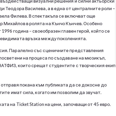
, въздействащи визуални решения и силни актьорски
и Теодора Василева, а в една от централните роли –
аела Филева. В спектакъла се включват още
 Михайлов в ролята на Кънчо Кънчев. Особено
 1996 година – своеобразен главен герой, който се
 невидимата връзка между поколенията.
исия. Паралелно със сценичните представления
 посветени на процеса по създаване на мюзикъл,
 НАТФИЗ, които срещат студентите с творческия екип
 отправя покана към публиката да се докосне до
чтите имат сила, когато им позволим да звучат.
а на Ticket Station на цени, започващи от 45 евро.