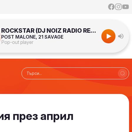
ROCKSTAR (DJ NOIZ RADIO REMIX)
POST MALONE, 21 SAVAGE
Pop-out player
ия през април
Радио N-JOY - САМО ХИТОВЕ!