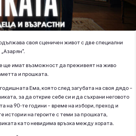
родължава своя сценичен живот с две специални
 „Азарян“.
ите ще имат възможност да преживеят на живо
аметта и прошката.
-годишната Ема, която след загубата на своя дядо –
ката, за да открие себе си и да съхрани неговото
 на 90-те години – време на избори, преход и
 истории на героите с теми за прошката,
зиката като невидима връзка между хората.