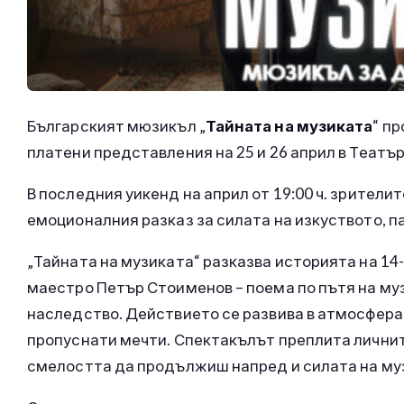
Българският мюзикъл „
Тайната на музиката
“ п
платени представления на 25 и 26 април в Театър
В последния уикенд на април от 19:00 ч. зрител
емоционалния разказ за силата на изкуството, п
„Тайната на музиката“ разказва историята на 14
маестро Петър Стоименов – поема по пътя на музи
наследство. Действието се развива в атмосферата
пропуснати мечти. Спектакълът преплита личните
смелостта да продължиш напред и силата на му