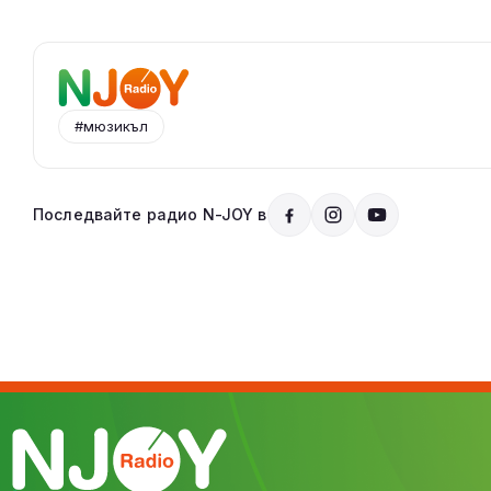
#мюзикъл
Последвайте радио N-JOY в