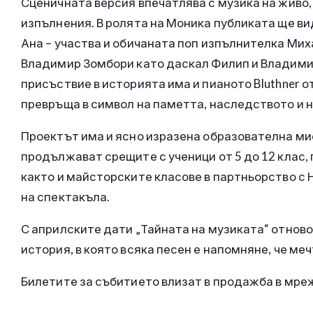
Сценичната версия впечатлява с музика на живо
изпълнения. В ролята на Моника публиката ще вид
Ана – участва и обичаната поп изпълнителка Мих
Владимир Зомбори като даскал Филип и Владимир
присъствие в историята има и пианото Bluthner от
превръща в символ на паметта, наследството и
Проектът има и ясно изразена образователна м
продължават срещите с ученици от 5 до 12 клас,
както и майсторските класове в партньорство с
на спектакъла.
С априлските дати „Тайната на музиката“ отново
история, в която всяка песен е напомняне, че ме
Билетите за събитието влизат в продажба в мрежат