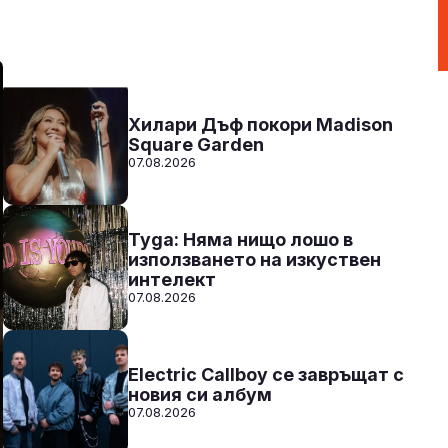
00:00 - 12:00
Към предаването
СЛУШАЙ
Хилари Дъф покори Madison
Square Garden
07.08.2026
Tyga: Няма нищо лошо в
използването на изкуствен
интелект
07.08.2026
Electric Callboy се завръщат с
новия си албум
07.08.2026