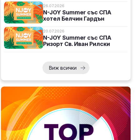
26.07.2026
N-JOY Summer със СПА
хотел Белчин Гардън
20.07.2026
N-JOY Summer със СПА
Ризорт Св. Иван Рилски
Виж всички