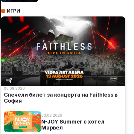
ИГРИ
06.08.2026
Спечели билет за концерта на Faithless в
София
03.08.2026
N-JOY Summer с хотел
Марвел