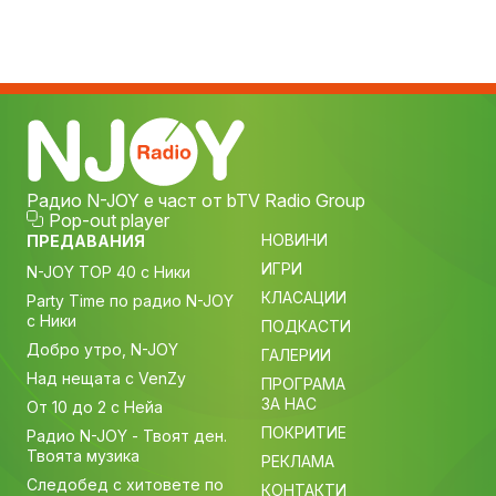
Радио N-JOY е част от bTV Radio Group
Pop-out player
НОВИНИ
ПРЕДАВАНИЯ
ИГРИ
N-JOY TOP 40 с Ники
КЛАСАЦИИ
Party Time по радио N-JOY
с Ники
ПОДКАСТИ
Добро утро, N-JOY
ГАЛЕРИИ
Над нещата с VenZy
ПРОГРАМА
ЗА НАС
От 10 до 2 с Нейа
ПОКРИТИЕ
Радио N-JOY - Твоят ден.
Твоята музика
РЕКЛАМА
Следобед с хитовете по
КОНТАКТИ