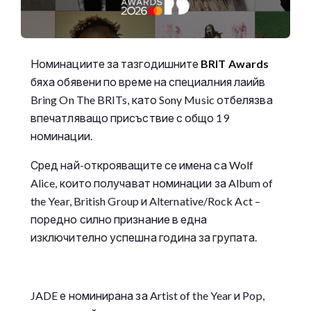
Номинациите за тазгодишните
BRIT Awards
бяха обявени по време на специалния лаийв
Bring On The BRITs, като Sony Music отбелязва
впечатляващо присъствие с общо 19
номинации.
Сред най-открояващите се имена са Wolf
Alice, които получават номинации за Album of
the Year, British Group и Alternative/Rock Act –
поредно силно признание в една
изключително успешна година за групата.
JADE е номинирана за Artist of the Year и Pop,