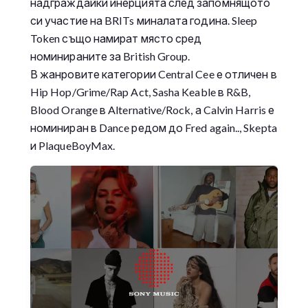
надграждайки инерцията след запомнящото
си участие на BRITs миналата година. Sleep
Token също намират място сред
номинираните за British Group.
В жанровите категории Central Cee е отличен в
Hip Hop/Grime/Rap Act, Sasha Keable в R&B,
Blood Orange в Alternative/Rock, а Calvin Harris е
номиниран в Dance редом до Fred again.., Skepta
и PlaqueBoyMax.