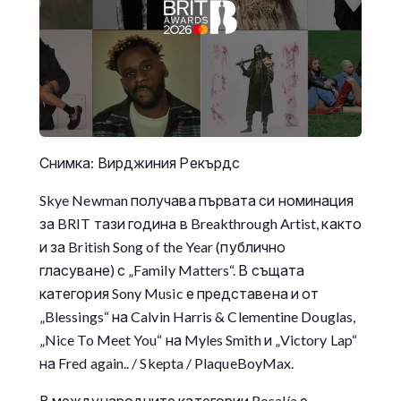
Снимка: Вирджиния Рекърдс
Skye Newman получава първата си номинация
за BRIT тази година в Breakthrough Artist, както
и за British Song of the Year (публично
гласуване) с „Family Matters“. В същата
категория Sony Music е представена и от
„Blessings“ на Calvin Harris & Clementine Douglas,
„Nice To Meet You“ на Myles Smith и „Victory Lap“
на Fred again.. / Skepta / PlaqueBoyMax.
В международните категории Rosalía е