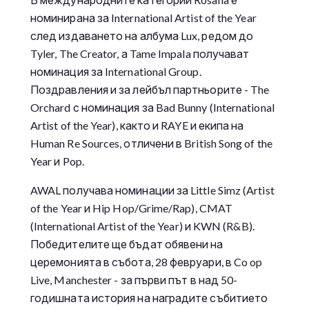
номинирана за International Artist of the Year
след издаването на албума Lux, редом до
Tyler, The Creator, а Tame Impala получават
номинация за International Group.
Поздравления и за лейбъл партньорите - The
Orchard с номинация за Bad Bunny (International
Artist of the Year), както и RAYE и екипа на
Human Re Sources, отличени в British Song of the
Year и Pop.
AWAL получава номинации за Little Simz (Artist
of the Year и Hip Hop/Grime/Rap), CMAT
(International Artist of the Year) и KWN (R&B).
Победителите ще бъдат обявени на
церемонията в събота, 28 февруари, в Co op
Live, Manchester - за първи път в над 50-
годишната история на наградите събитието