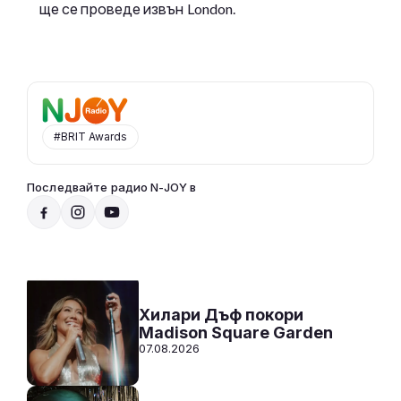
ще се проведе извън London.
#BRIT Awards
Последвайте радио N-JOY в
Добро утро, N-JOY
07:00 - 10:00
Към предаването
СЛУШАЙ
Хилари Дъф покори
Madison Square Garden
07.08.2026