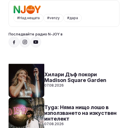
#Над нещата
#venzy
#дара
Последвайте радио N-JOY в
Радио N-JOY - САМО ХИТОВЕ!
00:00 - 12:00
Към предаването
СЛУШАЙ
Хилари Дъф покори
Madison Square Garden
07.08.2026
Tyga: Няма нищо лошо в
използването на изкуствен
интелект
07.08.2026