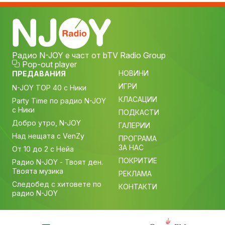
Радио N-JOY е част от bTV Radio Group
Pop-out player
НОВИНИ
ПРЕДАВАНИЯ
ИГРИ
N-JOY TOP 40 с Ники
КЛАСАЦИИ
Party Time по радио N-JOY
с Ники
ПОДКАСТИ
Добро утро, N-JOY
ГАЛЕРИИ
Над нещата с VenZy
ПРОГРАМА
ЗА НАС
От 10 до 2 с Нейа
ПОКРИТИЕ
Радио N-JOY - Твоят ден.
Твоята музика
РЕКЛАМА
Следобед с хитовете по
КОНТАКТИ
радио N-JOY