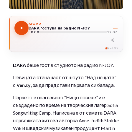
АУДИО
DARA гостува на радио N-JOY
0:00
12:07
N-JOY
DARA
беше гост в студиото на радио N-JOY.
Певицата стана част от шоуто "Над нещата"
с
VenZy
, за да представи първата си балада.
Парчето е озаглавено “Нищо повече” и е
създадено по време на творческия лагер Sofia
Songwriting Camp. Написана е от самата DARA,
норвежката хитова авторка Anne-Judith Stokke
Wik и шведския музикален продуцент Martin