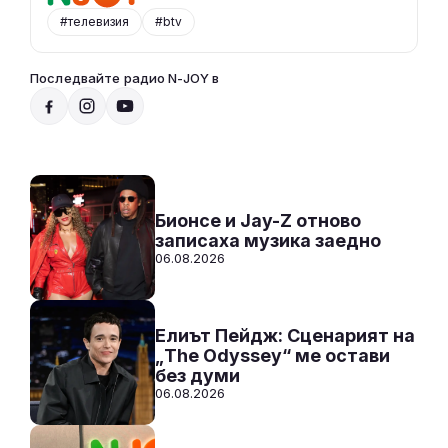
#телевизия
#btv
Последвайте радио N-JOY в
Радио N-JOY - Твоят ден. Твоята музика
20:00 - 07:00
Към предаването
СЛУШАЙ
Бионсе и Jay-Z отново
записаха музика заедно
06.08.2026
Елиът Пейдж: Сценарият на
„The Odyssey“ ме остави
без думи
06.08.2026