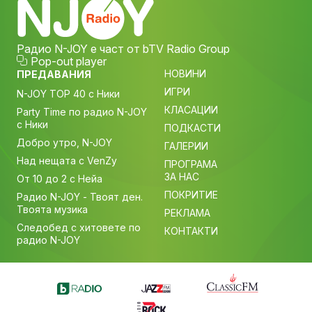
Радио N-JOY е част от bTV Radio Group
Pop-out player
НОВИНИ
ПРЕДАВАНИЯ
ИГРИ
N-JOY TOP 40 с Ники
КЛАСАЦИИ
Party Time по радио N-JOY
с Ники
ПОДКАСТИ
Добро утро, N-JOY
ГАЛЕРИИ
Над нещата с VenZy
ПРОГРАМА
ЗА НАС
От 10 до 2 с Нейа
ПОКРИТИЕ
Радио N-JOY - Твоят ден.
Твоята музика
РЕКЛАМА
Следобед с хитовете по
КОНТАКТИ
радио N-JOY