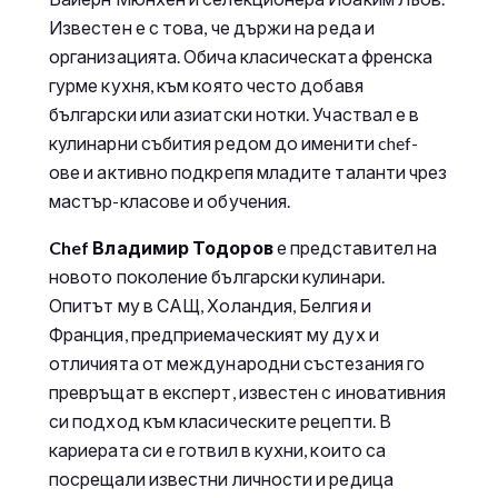
Известен е с това, че държи на реда и
организацията. Обича класическата френска
гурме кухня, към която често добавя
български или азиатски нотки. Участвал е в
кулинарни събития редом до именити chef-
ове и активно подкрепя младите таланти чрез
мастър-класове и обучения.
Chef Владимир Тодоров
е представител на
новото поколение български кулинари.
Опитът му в САЩ, Холандия, Белгия и
Франция, предприемаческият му дух и
отличията от международни състезания го
превръщат в експерт, известен с иновативния
си подход към класическите рецепти. В
кариерата си е готвил в кухни, които са
посрещали известни личности и редица