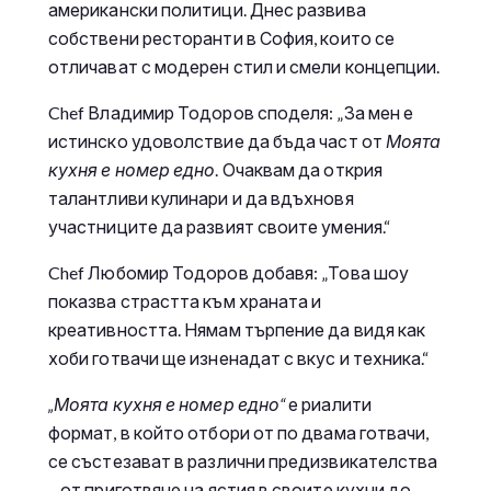
американски политици. Днес развива
собствени ресторанти в София, които се
отличават с модерен стил и смели концепции.
Chef Владимир Тодоров споделя: „За мен е
истинско удоволствие да бъда част от
Моята
кухня е номер едно
. Очаквам да открия
талантливи кулинари и да вдъхновя
участниците да развият своите умения.“
Chef Любомир Тодоров добавя: „Това шоу
показва страстта към храната и
креативността. Нямам търпение да видя как
хоби готвачи ще изненадат с вкус и техника.“
„Моята кухня е номер едно“
е риалити
формат, в който отбори от по двама готвачи,
се състезават в различни предизвикателства
– от приготвяне на ястия в своите кухни до