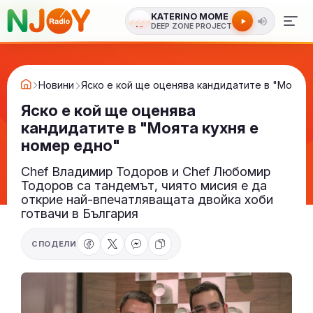
KATERINO MOME
DEEP ZONE PROJECT
Новини
Яско е кой ще оценява кандидатите в "Моята 
Яско е кой ще оценява
кандидатите в "Моята кухня е
номер едно"
Chef Владимир Тодоров и Chef Любомир
Тодоров са тандемът, чиято мисия е да
открие най-впечатляващата двойка хоби
готвачи в България
СПОДЕЛИ