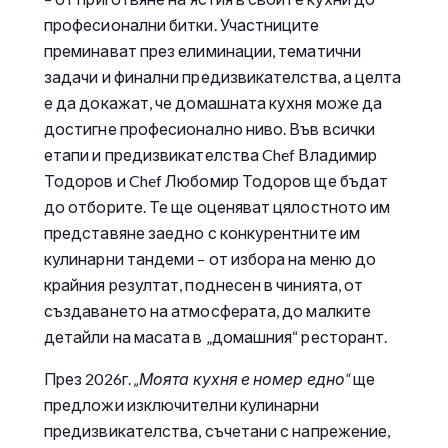
професионални битки. Участниците
преминават през елиминации, тематични
задачи и финални предизвикателства, а целта
е да докажат, че домашната кухня може да
достигне професионално ниво. Във всички
етапи и предизвикателства Chef Владимир
Тодоров и Chef Любомир Тодоров ще бъдат
до отборите. Те ще оценяват цялостното им
представяне заедно с конкурентните им
кулинарни тандеми – от избора на меню до
крайния резултат, поднесен в чинията, от
създаването на атмосферата, до малките
детайли на масата в „домашния“ ресторант.
През 2026г.
„Моята кухня е номер едно“
ще
предложи изключителни кулинарни
предизвикателства, съчетани с напрежение,