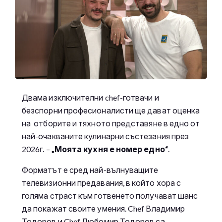
Двама изключителни chef-готвачи и
безспорни професионалисти ще дават оценка
на отборите и тяхното представяне в едно от
най-очакваните кулинарни състезания през
2026г. –
„Моята кухня е номер едно“
.
Форматът е сред най-вълнуващите
телевизионни предавания, в който хора с
голяма страст към готвенето получават шанс
да покажат своите умения. Chef Владимир
Тодоров и Chef Любомир Тодоров са