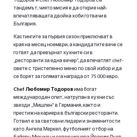
тандемът, чиято мисия е да открие най-
впечатляващата двойка хоби готвачи в
България.
Кастингите за първия сезон приключват в
края на месец ноември, а кандидатите вече се
готвят да превърнат кухните си в
„ресторанти за една вечер“, да впечатлят chef-
овете с тристепенно меню по свой избор и да
се борят за голямата награда от 75 000 евро.
Chef Любомир Тодоров
има богат
международен опит, натрупан в кухни със
звезди „Мишлен“ в Германия, както и
престижна кариера в български ресторанти.
Готвил е за световни лидери и знаменитости
като Ангела Меркел, футболният отбор на
Байерн Мюнхен и селекционера Йоаким Льов.