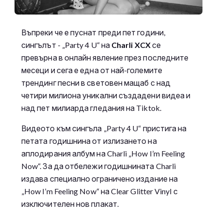
Въпреки че е пуснат преди пет години,
сингълът - „Party 4 U“ на
Charli XCX
се
превърна в онлайн явление през последните
месеци и сега е една от най-големите
трендинг песни в световен мащаб с над
четири милиона уникални създадени видеа и
над пет милиарда гледания на Tiktok.
Видеото към сингъла „Party 4 U“ пристига на
петата годишнина от излизането на
аплодирания албум на Charli „How I’m Feeling
Now“. За да отбележи годишнината Charli
издава специално ограничено издание на
„How I’m Feeling Now“ на Clear Glitter Vinyl с
изключителен нов плакат.