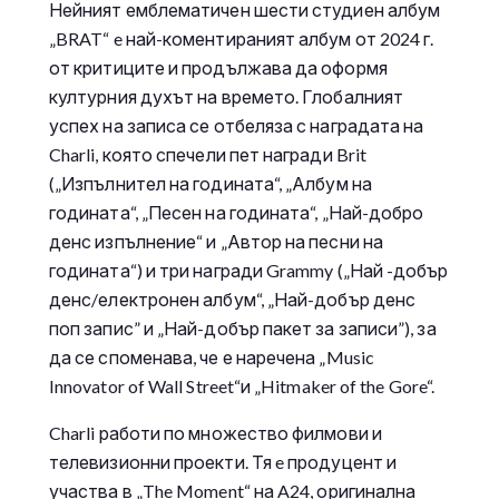
Нейният емблематичен шести студиен албум
„BRAT“ e най-коментираният албум от 2024 г.
от критиците и продължава да оформя
културния духът на времето. Глобалният
успех на записа се отбеляза с наградата на
Charli, която спечели пет награди Brit
(„Изпълнител на годината“, „Албум на
годината“, „Песен на годината“, „Най-добро
денс изпълнение“ и „Автор на песни на
годината“) и три награди Grammy („Най -добър
денс/електронен албум“, „Най-добър денс
поп запис” и „Най-добър пакет за записи”), за
да се споменава, че е наречена „Music
Innovator of Wall Street“и „Hitmaker of the Gore“.
Charli работи по множество филмови и
телевизионни проекти. Тя e продуцент и
участва в „The Moment“ на A24, оригинална