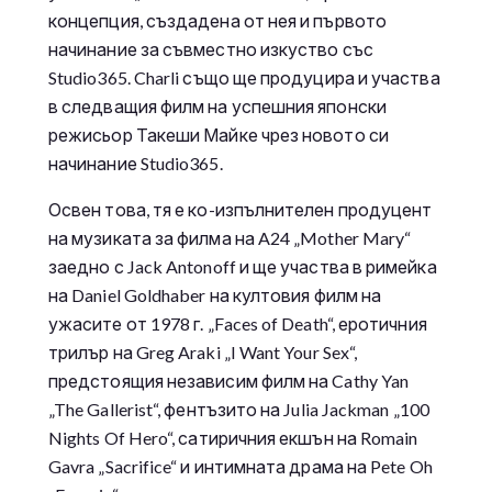
концепция, създадена от нея и първото
начинание за съвместно изкуство със
Studio365. Charli също ще продуцира и участва
в следващия филм на успешния японски
режисьор Такеши Майке чрез новото си
начинание Studio365.
Освен това, тя е ко-изпълнителен продуцент
на музиката за филма на A24 „Mother Mary“
заедно с Jack Antonoff и ще участва в римейка
на Daniel Goldhaber на култовия филм на
ужасите от 1978 г. „Faces of Death“, еротичния
трилър на Greg Araki „I Want Your Sex“,
предстоящия независим филм на Cathy Yan
„The Gallerist“, фентъзито на Julia Jackman „100
Nights Of Hero“, сатиричния екшън на Romain
Gavra „Sacrifice“ и интимната драма на Pete Oh