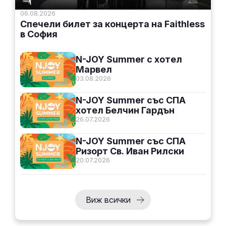
06.08.2026
Спечели билет за концерта на Faithless
в София
N-JOY Summer с хотел
Марвел
03.08.2026
N-JOY Summer със СПА
хотел Белчин Гардън
26.07.2026
N-JOY Summer със СПА
Ризорт Св. Иван Рилски
20.07.2026
Виж всички