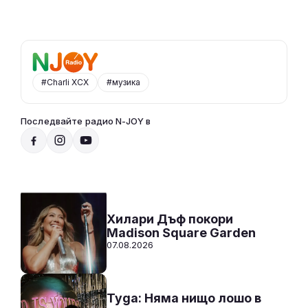
#Charli XCX
#музика
Последвайте радио N-JOY в
Радио N-JOY - Твоят ден. Твоята музика!
00:00 - 12:00
Към предаването
СЛУШАЙ
Хилари Дъф покори
Madison Square Garden
07.08.2026
Tyga: Няма нищо лошо в