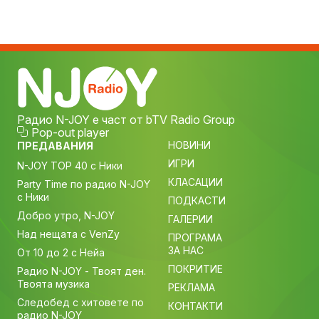
Радио N-JOY е част от bTV Radio Group
Pop-out player
НОВИНИ
ПРЕДАВАНИЯ
ИГРИ
N-JOY TOP 40 с Ники
КЛАСАЦИИ
Party Time по радио N-JOY
с Ники
ПОДКАСТИ
Добро утро, N-JOY
ГАЛЕРИИ
Над нещата с VenZy
ПРОГРАМА
ЗА НАС
От 10 до 2 с Нейа
ПОКРИТИЕ
Радио N-JOY - Твоят ден.
Твоята музика
РЕКЛАМА
Следобед с хитовете по
КОНТАКТИ
радио N-JOY