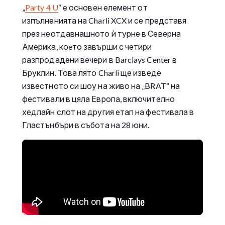
„
Party 4 U
“ е основен елемент от
изпълненията на Charli XCX и се представя
през неотдавнашното ѝ турне в Северна
Америка, коeто завърши с четири
разпродадени вечери в Barclays Center в
Бруклин. Това лято Charli ще изведе
известното си шоу на живо на „BRAT“ на
фестивали в цяла Европа, включително
хедлайн слот на другия етап на фестивала в
Гластънбъри в събота на 28 юни.