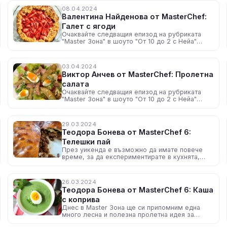
08.04.2024
Валентина Найденова от MasterChef:
Галет с ягоди
Очаквайте следващия епизод на рубриката
"Master Зона" в шоуто "От 10 до 2 с Нейа"
утре, около 12:30 ч. по радио N-JOY
03.04.2024
Виктор Анчев от MasterChef: Пролетна
салата
Очаквайте следващия епизод на рубриката
"Master Зона" в шоуто "От 10 до 2 с Нейа"
всеки делничен ден, около 12:30 ч. по радио
N-JOY
29.03.2024
Теодора Бонева от MasterChef 6:
Телешки пай
През уикенда е възможно да имате повече
време, за да експериментирате в кухнята,
така че може да си направите телешки пай
26.03.2024
Теодора Бонева от MasterChef 6: Каша
с коприва
Днес в Master Зона ще си припомним една
много лесна и полезна пролетна идея за
разнообразяване на обяда или вечерята