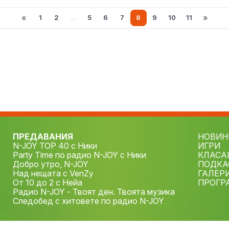
«
»
1
2
...
5
6
7
8
9
10
11
ПРЕДАВАНИЯ
НОВИН
N-JOY TOP 40 с Ники
ИГРИ
Party Time по радио N-JOY с Ники
КЛАСА
Добро утро, N-JOY
ПОДКА
Над нещата с VenZy
ГАЛЕР
От 10 до 2 с Нейа
ПРОГР
Радио N-JOY - Твоят ден. Твоята музика
Следобед с хитовете по радио N-JOY