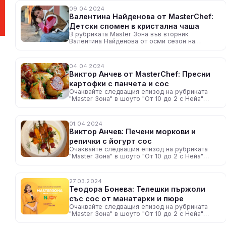
09.04.2024
Валентина Найденова от MasterChef:
Детски спомен в кристална чаша
В рубриката Master Зона във вторник
Валентина Найденова от осми сезон на
MasterChef ни върна в детството
04.04.2024
Виктор Анчев от MasterChef: Пресни
картофки с панчета и сос
Очаквайте следващия епизод на рубриката
"Master Зона" в шоуто "От 10 до 2 с Нейа"
всеки делничен ден, около 12:30 ч. по радио
N-JOY
01.04.2024
Виктор Анчев: Печени моркови и
репички с йогурт сос
Очаквайте следващия епизод на рубриката
"Master Зона" в шоуто "От 10 до 2 с Нейа"
всеки делничен ден, около 12:30 ч. по радио
N-JOY
27.03.2024
Теодора Бонева: Телешки пържоли
със сос от манатарки и пюре
Очаквайте следващия епизод на рубриката
"Master Зона" в шоуто "От 10 до 2 с Нейа"
всеки делничен ден, около 12:30 ч. по радио