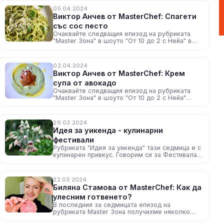
05.04.2024
Виктор Анчев от MasterChef: Спагети
със сос песто
Очаквайте следващия епизод на рубриката
"Master Зона" в шоуто "От 10 до 2 с Нейа" в
понеделник, около 12:30 ч. по радио N-JOY
02.04.2024
Виктор Анчев от MasterChef: Крем
супа от авокадо
Очаквайте следващия епизод на рубриката
"Master Зона" в шоуто "От 10 до 2 с Нейа"
всеки делничен ден, около 12:30 ч. по радио
N-JOY
29.03.2024
Идея за уикенда - кулинарни
фестивали
Рубриката "Идея за уикенда" тази седмица е с
кулинарен привкус. Говорим си за Фестивала
на самардалата, Празника на Цалапишкия
бабек и вино и Празника на лучника
22.03.2024
Биляна Стамова от MasterChef: Как да
улесним готвенето?
В последния за седмицата епизод на
рубриката Master Зона получихме няколко
полезни съвета от финалистката в MasterChef