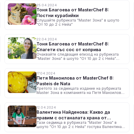
25.04.2024
Тоня Благоева от MasterChef 8:
Постни курабийки
Слушайте рубриката "Master Зона" в шоуто
"От 10 до 2 с Нейа"
22.04.2024
Тоня Благоева от MasterChef 8:
Спагети със сос от коприва
Очаквайте следващия епизод на рубриката
"Master Зона" в шоуто "От 10 до 2 с Нейа"
утре, около 12:30 ч. по радио N-JOY
17.04.2024
Петя Маноилова от MasterChef 8:
Pasteis de Nata
Третото за седмицата издание на рубриката
Master Зона в компанията на Петя Маноилова
ни отвежда на гости на още една европейска
дестинация
12.04.2024
Валентина Найденова: Какво да
правим с останалата храна от
Тази седмица в рубриката "Master Зона" в
Великден?
шоуто "От 10 до 2 с Нейа" гостува Валентина
Найденова от осми сезон на MasterChef