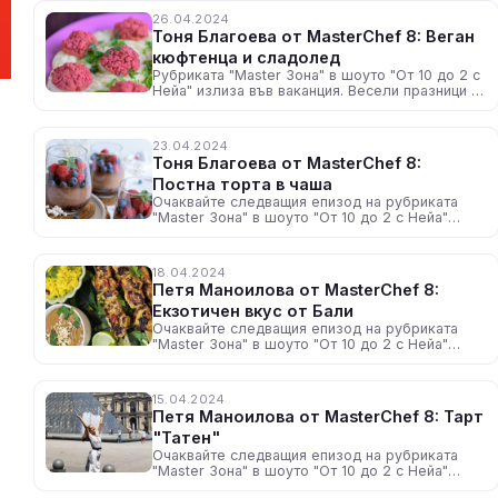
26.04.2024
Тоня Благоева от MasterChef 8: Веган
кюфтенца и сладолед
Рубриката "Master Зона" в шоуто "От 10 до 2 с
Нейа" излиза във ваканция. Весели празници и
до скоро!
23.04.2024
Тоня Благоева от MasterChef 8:
Постна торта в чаша
Очаквайте следващия епизод на рубриката
"Master Зона" в шоуто "От 10 до 2 с Нейа"
утре, около 12:30 ч. по радио N-JOY
18.04.2024
Петя Маноилова от MasterChef 8:
Екзотичен вкус от Бали
Очаквайте следващия епизод на рубриката
"Master Зона" в шоуто "От 10 до 2 с Нейа"
утре, около 12:30 ч. по радио N-JOY.
15.04.2024
Петя Маноилова от MasterChef 8: Тарт
"Татен"
Очаквайте следващия епизод на рубриката
"Master Зона" в шоуто "От 10 до 2 с Нейа"
утре, около 12:30 ч. по радио N-JOY.