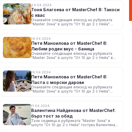
24.04.2024
Тоня Благоева от MasterChef 8: Такоси
с квас
Очаквайте следващия епизод на рубриката
"Master Зона" в шоуто "От 10 до 2 с Нейа"
утре, около 12:30 ч. по радио N-JOY
19.04.2024
Петя Маноилова от MasterChef 8:
Любим роден вкус - баница
Очаквайте следващия епизод на рубриката
"Master Зона" в шоуто "От 10 до 2 с Нейа" в
понеделник, около 12:30 ч. по радио N-JOY
16.04.2024
Петя Маноилова от MasterChef 8:
Паста с морски дарове
Очаквайте следващия епизод на рубриката
"Master Зона" в шоуто "От 10 до 2 с Нейа"
утре, около 12:30 ч. по радио N-JOY
11.04.2024
Валентина Найденова от MasterChef:
бърз тост за обяд
Тази седмица в рубриката "Master Зона" в
шоуто "От 10 до 2 с Нейа" гостува Валентина
Найденова от осми сезон на MasterChef