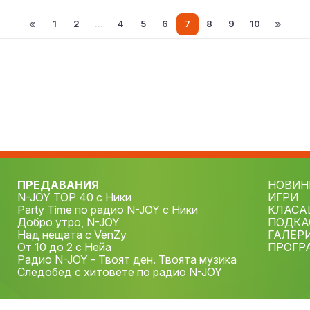
«
»
1
2
...
4
5
6
7
8
9
10
ПРЕДАВАНИЯ
НОВИН
N-JOY TOP 40 с Ники
ИГРИ
Party Time по радио N-JOY с Ники
КЛАСА
Добро утро, N-JOY
ПОДКА
Над нещата с VenZy
ГАЛЕР
От 10 до 2 с Нейа
ПРОГР
Радио N-JOY - Твоят ден. Твоята музика
Следобед с хитовете по радио N-JOY