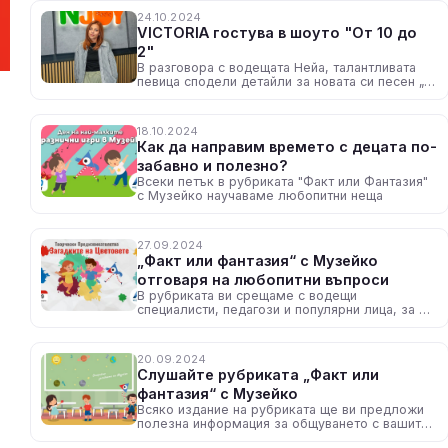
24.10.2024
VICTORIA гостува в шоуто "От 10 до
2"
В разговора с водещата Нейа, талантливата
певица сподели детайли за новата си песен „In
Between“
18.10.2024
Как да направим времето с децата по-
забавно и полезно?
Всеки петък в рубриката "Факт или Фантазия"
с Музейко научаваме любопитни неща
27.09.2024
„Факт или фантазия“ с Музейко
отговаря на любопитни въпроси
В рубриката ви срещаме с водещи
специалисти, педагози и популярни лица, за да
вдъхновим най-малките за наука и знание
20.09.2024
Слушайте рубриката „Факт или
фантазия“ с Музейко
Всяко издание на рубриката ще ви предложи
полезна информация за общуването с вашите
деца, ще ви зареди с идеи как да прекарвате