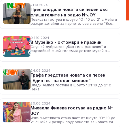
21.10.2024
Прея сподели новата си песен със
слушателите на радио N-JOY
Певицата гостува в шоуто "От 10 до 2" с Нейа и
разкри детайли за парчето, озаглавено "Всеки
ден", емоциите по създаването му, както и с
кого е работила по проекта
04.10.2024
В Музейко - октомври е празник!
Слушай рубриката „Факт или фантазия“ и
енджойвай с най-големия детски музей в
България!
24.09.2024
Графа представи новата си песен
„Един път на един милион“
Влади Ампов гостува в шоуто "От 10 до 2" с
Нейа
20.06.2024
Михаела Филева гостува на радио N-
JOY
Изпълнителката стана част от шоуто "От 10 до
2" с Нейа и разкри подробности за новата си
песен "La Musica"