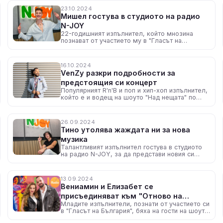
23.10.2024
Мишел гостува в студиото на радио
N-JOY
22-годишният изпълнител, който мнозина
познават от участието му в "Гласът на
България" стана част от шоуто "От 10 до 2" с
Нейа и сподели подробности за новата си
песен "Дай ми сила"
16.10.2024
VenZy разкри подробности за
предстоящия си концерт
Популярният R'n'B и поп и хип-хоп изпълнител,
който е и водещ на шоуто "Над нещата" по
радио N-JOY, гостува на Нейа и сподели какво
да очакват феновете му на 19 октомври
26.09.2024
Тино утолява жаждата ни за нова
музика
Талантливият изпълнител гостува в студиото
на радио N-JOY, за да представи новия си
сингъл
13.09.2024
Вениамин и Елизабет се
присъединяват към "Отново на
Младите изпълнители, познати от участието си
училище"
в "Гласът на България", бяха на гости на шоуто
"От 10 до 2" с Нейа и споделиха спомени от