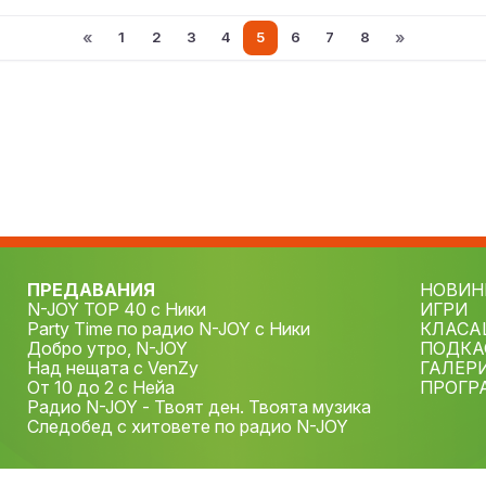
училищните си години
«
»
1
2
3
4
5
6
7
8
ПРЕДАВАНИЯ
НОВИН
N-JOY TOP 40 с Ники
ИГРИ
Party Time по радио N-JOY с Ники
КЛАСА
Добро утро, N-JOY
ПОДКА
Над нещата с VenZy
ГАЛЕР
От 10 до 2 с Нейа
ПРОГР
Радио N-JOY - Твоят ден. Твоята музика
Следобед с хитовете по радио N-JOY