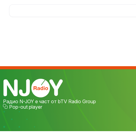
пълноценно и споделено време заедно, ще ви
пренесе в свят на загадки, вълнуващи
открития и любопитни факти от света на
науката, технологиите и образованието
Радио N-JOY е част от bTV Radio Group
Pop-out player