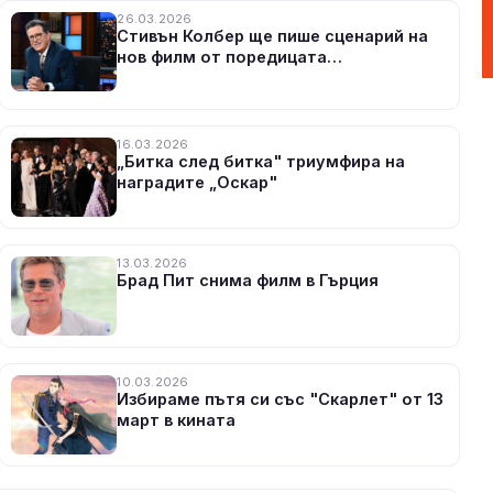
26.03.2026
Стивън Колбер ще пише сценарий на
нов филм от поредицата
„Властелинът на пръстените“
16.03.2026
„Битка след битка" триумфира на
наградите „Оскар"
13.03.2026
Брад Пит снима филм в Гърция
10.03.2026
Избираме пътя си със "Скарлет" от 13
март в кината