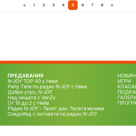
«
»
1
2
3
4
5
6
7
8
ПРЕДАВАНИЯ
НОВИН
N-JOY TOP 40 с Ники
ИГРИ
Party Time по радио N-JOY с Ники
КЛАСА
Добро утро, N-JOY
ПОДКА
Над нещата с VenZy
ГАЛЕР
От 10 до 2 с Нейа
ПРОГР
Радио N-JOY - Твоят ден. Твоята музика
Следобед с хитовете по радио N-JOY