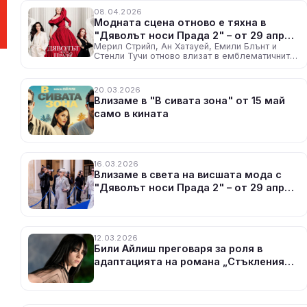
08.04.2026
Модната сцена отново е тяхна в
"Дяволът носи Прада 2" – от 29 април
Мерил Стрийп, Ан Хатауей, Емили Блънт и
само в кината
Стенли Тучи отново влизат в емблематичните
роли на Миранда Пристли, Анди Сакс, Емили
Чарлтън и Найджъл
20.03.2026
Влизаме в "В сивата зона" от 15 май
само в кината
16.03.2026
Влизаме в света на висшата мода с
"Дяволът носи Прада 2" – от 29 април
в кината
12.03.2026
Били Айлиш преговаря за роля в
адаптацията на романа „Стъкленият
похлупак“