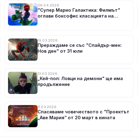
06.04.2026
"Супер Марио Галактика: Филмът"
оглави боксофис класацията на
Северна Америка
19.03.2026
Прераждаме се със "Спайдър-мен:
Нов ден" от 31 юли
13.03.2026
„Кей-поп: Ловци на демони" ще има
продължение
11.03.2026
Спасяваме човечеството с "Проектът
„Аве Мария“ от 20 март в кината