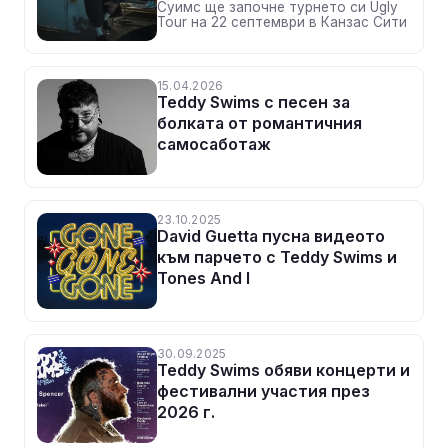
Суимс ще започне турнето си Ugly
Tour на 22 септември в Канзас Сити
15.04.2026
Teddy Swims с песен за
болката от романтичния
самосаботаж
23.10.2025
David Guetta пусна видеото
към парчето с Teddy Swims и
Tones And I
30.09.2025
Teddy Swims обяви концерти и
фестивални участия през
2026 г.