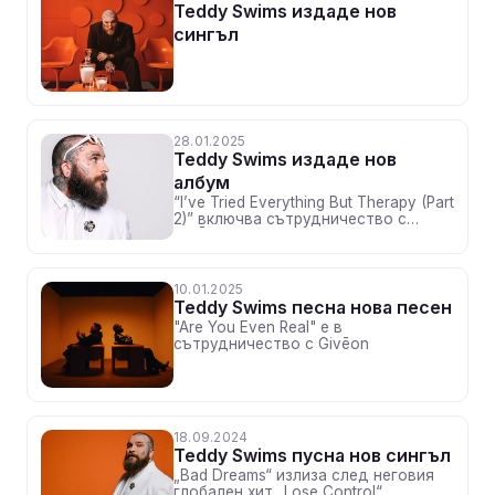
Teddy Swims издадe нов
сингъл
28.01.2025
Teddy Swims издаде нов
албум
“I’ve Tried Everything But Therapy (Part
2)” включва сътрудничество с
GIVĒON, Muni Long, Coco Jones &
GloRilla
10.01.2025
Teddy Swims песна нова песен
"Are You Even Real" е в
сътрудничество с Givēon
18.09.2024
Teddy Swims пусна нов сингъл
„Bad Dreams“ излиза след неговия
глобален хит „Lose Control“