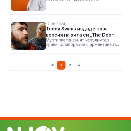
17.06.2024
Teddy Swims издаде нова
версия на хита си „The Door“
Мултиплатиненият изпълнител
прави колаборация с аржентинецът
Tiago PZK
«
»
1
2