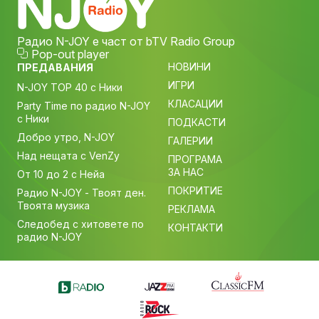
Радио N-JOY е част от bTV Radio Group
Pop-out player
НОВИНИ
ПРЕДАВАНИЯ
ИГРИ
N-JOY TOP 40 с Ники
КЛАСАЦИИ
Party Time по радио N-JOY
с Ники
ПОДКАСТИ
Добро утро, N-JOY
ГАЛЕРИИ
Над нещата с VenZy
ПРОГРАМА
ЗА НАС
От 10 до 2 с Нейа
ПОКРИТИЕ
Радио N-JOY - Твоят ден.
Твоята музика
РЕКЛАМА
Следобед с хитовете по
КОНТАКТИ
радио N-JOY