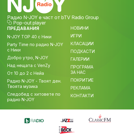
Радио N-JOY е част от bTV Radio Group
Pop-out player
НОВИНИ
ПРЕДАВАНИЯ
ИГРИ
N-JOY TOP 40 с Ники
КЛАСАЦИИ
Party Time по радио N-JOY
с Ники
ПОДКАСТИ
Добро утро, N-JOY
ГАЛЕРИИ
Над нещата с VenZy
ПРОГРАМА
ЗА НАС
От 10 до 2 с Нейа
ПОКРИТИЕ
Радио N-JOY - Твоят ден.
Твоята музика
РЕКЛАМА
Следобед с хитовете по
КОНТАКТИ
радио N-JOY