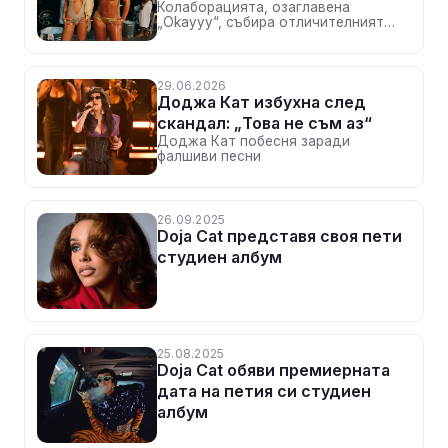
Колаборацията, озаглавена
„Okayyy“, събира отличителният
стил, увереното присъствие и
харизмата на двете изпълнителки
29.06.2026
Доджа Кат избухна след
скандал: „Това не съм аз“
Доджа Кат побесня заради
фалшиви песни
26.09.2025
Doja Cat представя своя пети
студиен албум
25.08.2025
Doja Cat обяви премиерната
дата на петия си студиен
албум