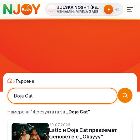
JULSKA NOSHT (REMIX by IVAN TISHEV)
VENIAMIN, MIRELA ZARE
Търсене
Намерени 14 резултата за
„Doja Cat"
23.07.2026
Latto и Doja Cat превземат
феновете с „Okayyy“