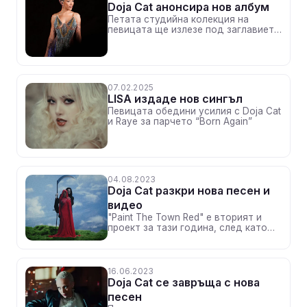
Doja Cat анонсира нов албум
Петата студийна колекция на
певицата ще излезе под заглавието
"Vie"
07.02.2025
LISA издаде нов сингъл
Певицата обедини усилия с Doja Cat
и Raye за парчето “Born Again”
04.08.2023
Doja Cat разкри нова песен и
видео
"Paint The Town Red" е вторият и
проект за тази година, след като
през юни се завърна със сингъла
"Attention"
16.06.2023
Doja Cat се завръща с нова
песен