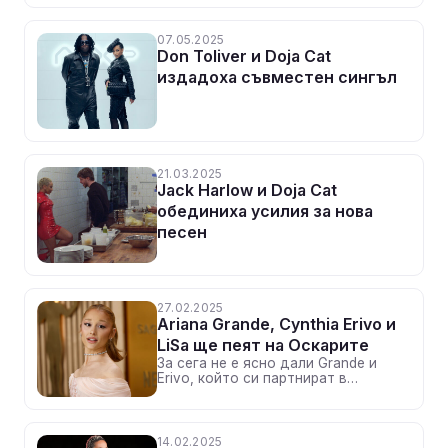
07.05.2025
Don Toliver и Doja Cat
издадоха съвместен сингъл
21.03.2025
Jack Harlow и Doja Cat
обединиха усилия за нова
песен
27.02.2025
Ariana Grande, Cynthia Erivo и
LiSa ще пеят на Оскарите
За сега не е ясно дали Grande и
Erivo, който си партнират в
"Злосторница", ще изпълнят песен
от саундтрака на филма,
Академията обаче потвърди, че ще
изпълнят нещо „легендарно“
14.02.2025