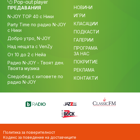
Pop-out player
НОВИНИ
ПРЕДАВАНИЯ
ИГРИ
N-JOY TOP 40 с Ники
КЛАСАЦИИ
Party Time по радио N-JOY
с Ники
ПОДКАСТИ
Добро утро, N-JOY
ГАЛЕРИИ
Над нещата с VenZy
ПРОГРАМА
ЗА НАС
От 10 до 2 с Нейа
ПОКРИТИЕ
Радио N-JOY - Твоят ден.
Твоята музика
РЕКЛАМА
Следобед с хитовете по
КОНТАКТИ
радио N-JOY
Политика за поверителност
Кодекс за поведение на доставчиците