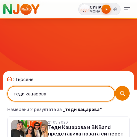
СИЛА
MONA
Търсене
Намерени 2 резултата за
„теди кацарова"
21.05.2026
Теди Кацарова и BNBand
представиха новата си песен