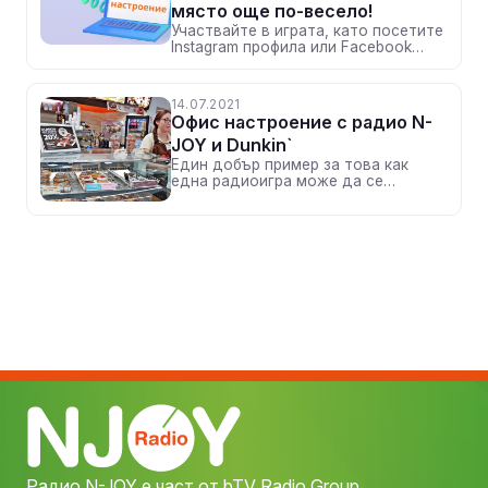
място още по-весело!
Участвайте в играта, като посетите
Instagram профила или Facebook
страницата на радио N-JOY
14.07.2021
Офис настроение с радио N-
JOY и Dunkin`
Един добър пример за това как
една радиоигра може да се
превърне в мащабна
мултиплатформена активност, със
своя съпътстваща рубрика и
посещение на място с донъти за
късметлиите
Радио N-JOY е част от bTV Radio Group