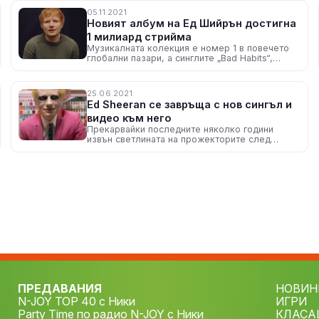
05.11.2021
Новият албум на Ед Шийрън достигна
1 милиард стрийма
Музикалната колекция е номер 1 в повечето
глобални пазари, а синглите „Bad Habits“,
„Shivers“ и „Overpass Graffiti“ са сред
основните заглавия в него
25.06.2021
Ed Sheeran се завръща с нов сингъл и
видео към него
Прекарвайки последните няколко години
извън светлината на прожекторите след
двугодишното, разбиващо рекорди турне
Divide Tour и пристигането на първата си
дъщеричка, Ed Sheeran маркира официалното
си завръщане с еуфоричния "Bad Habits"
ПРЕДАВАНИЯ
НОВИН
N-JOY TOP 40 с Ники
ИГРИ
Party Time по радио N-JOY с Ники
КЛАСА