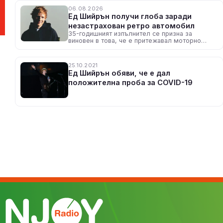
06.08.2026
Ед Шийрън получи глоба заради
незастрахован ретро автомобил
35-годишният изпълнител се призна за
виновен в това, че е притежавал моторно
превозно средство, което не отговаря на
изискванията за застраховка
25.10.2021
Ед Шийрън обяви, че е дал
положителна проба за COVID-19