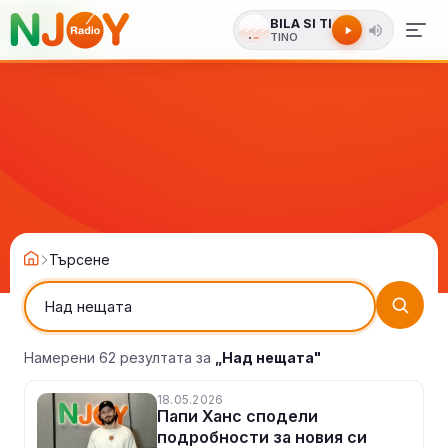
BILA SI TI
TINO
Търсене
Намерени 62 резултата за
„Над нещата"
18.05.2026
Папи Ханс сподели
подробности за новия си