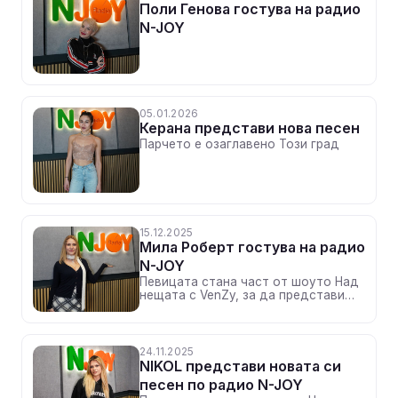
Поли Генова гостува на радио
N-JOY
05.01.2026
Керана представи нова песен
Парчето е озаглавено Този град
15.12.2025
Мила Роберт гостува на радио
N-JOY
Певицата стана част от шоуто Над
нещата с VenZy, за да представи
песента Свобода
24.11.2025
NIKOL представи новата си
песен по радио N-JOY