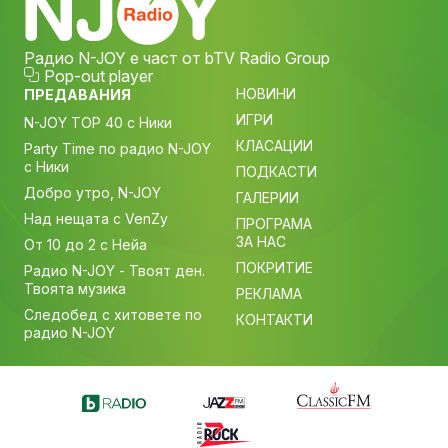
Радио N-JOY е част от bTV Radio Group
Pop-out player
НОВИНИ
ПРЕДАВАНИЯ
ИГРИ
N-JOY TOP 40 с Ники
КЛАСАЦИИ
Party Time по радио N-JOY
с Ники
ПОДКАСТИ
Добро утро, N-JOY
ГАЛЕРИИ
Над нещата с VenZy
ПРОГРАМА
ЗА НАС
От 10 до 2 с Нейа
ПОКРИТИЕ
Радио N-JOY - Твоят ден.
Твоята музика
РЕКЛАМА
Следобед с хитовете по
КОНТАКТИ
радио N-JOY