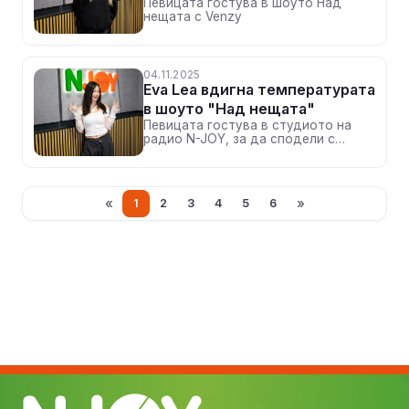
Певицата гостува в шоуто Над
нещата с Venzy
04.11.2025
Eva Lea вдигна температурата
в шоуто "Над нещата"
Певицата гостува в студиото на
радио N-JOY, за да сподели с
VenZy подробности за новата си
песен, озаглавена Температура
«
»
1
2
3
4
5
6