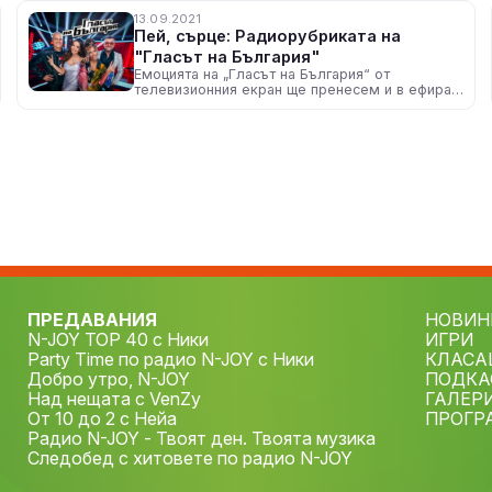
13.09.2021
Пей, сърце: Радиорубриката на
"Гласът на България"
Емоцията на „Гласът на България“ от
телевизионния екран ще пренесем и в ефира
на N-JOY чрез специално създадената
рубрика „Пей, сърце“.
ПРЕДАВАНИЯ
НОВИН
N-JOY TOP 40 с Ники
ИГРИ
Party Time по радио N-JOY с Ники
КЛАСА
Добро утро, N-JOY
ПОДКА
Над нещата с VenZy
ГАЛЕР
От 10 до 2 с Нейа
ПРОГР
Радио N-JOY - Твоят ден. Твоята музика
Следобед с хитовете по радио N-JOY