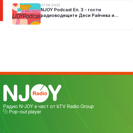
07.06.2022
NJOY Podcast Еп. 3 - гости
радиоводещите Деси Райчева и
Харитина Агопян
Радио N-JOY е част от bTV Radio Group
Pop-out player