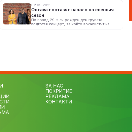
02.09.2021
Остава поставят начало на есенния
сезон
По повод 29-я си рожден ден групата
подготвя концерт, за който вокалистът на
групата разказа на водещата Деси Райчева
И
ЗА НАС
ПОКРИТИЕ
ЦИИ
РЕКЛАМА
СТИ
КОНТАКТИ
ИИ
АМА